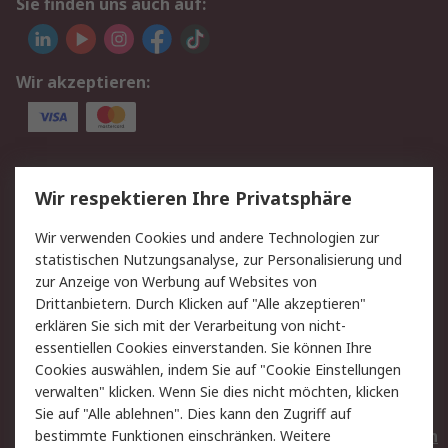
Sie finden uns auch auf:
Wir akzeptieren:
Service
Wir respektieren Ihre Privatsphäre
Value Added Services
Lieferlösungen
Wir verwenden Cookies und andere Technologien zur
Rücksendungen
Kontakt
statistischen Nutzungsanalyse, zur Personalisierung und
Hilfe
Privatkunden
zur Anzeige von Werbung auf Websites von
Drittanbietern. Durch Klicken auf "Alle akzeptieren"
Rechtliches
erklären Sie sich mit der Verarbeitung von nicht-
essentiellen Cookies einverstanden. Sie können Ihre
AGB
Datenschutz
Cookies auswählen, indem Sie auf "Cookie Einstellungen
Cookie-Richtlinie
Zahlungsbedingungen
verwalten" klicken. Wenn Sie dies nicht möchten, klicken
Copyright/Impressum
Entsorgung
Sie auf "Alle ablehnen". Dies kann den Zugriff auf
Elektrogeräte/Batterien
bestimmte Funktionen einschränken. Weitere