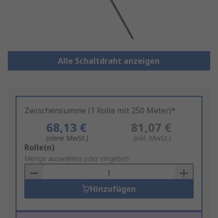
Alle Schaltdraht anzeigen
Zwischensumme (1 Rolle mit 250 Meter)*
68,13 €
81,07 €
(ohne MwSt.)
(inkl. MwSt.)
Add
Rolle(n)
to
Menge auswählen oder eingeben
Basket
Hinzufügen