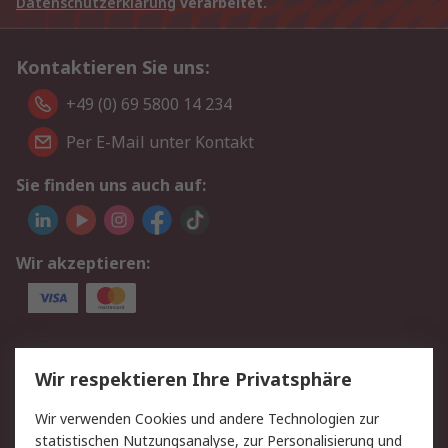
Datenschutzerklärung
verarbeitet.
Kontaktieren Sie uns:
+49 (0) 69 5800 14 234
Per E-Mail unter Kontakt
Sie finden uns auch auf:
Wir akzeptieren:
Service
Wir respektieren Ihre Privatsphäre
Value Added Services
Lieferlösungen
Wir verwenden Cookies und andere Technologien zur
Rücksendungen
Kontakt
statistischen Nutzungsanalyse, zur Personalisierung und