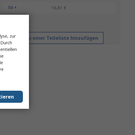
50 +
16,81 €
*Richtpreis
yse, zur
Zu einer Teileliste hinzufügen
 Durch
entiellen
ie
le
re
tieren