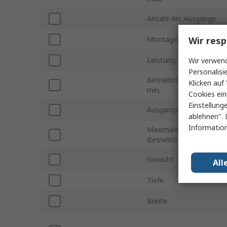
Anzahl der Ausgänge
Wir resp
Montageart
Leistung
Wir verwend
Personalisi
Betriebstemperatur
Klicken auf 
min.
Cookies ein
Einstellung
Ausgangsstrom
ablehnen". 
Information
Maximale
Betriebstemperatur
Gewicht
All
Tiefe
Breite