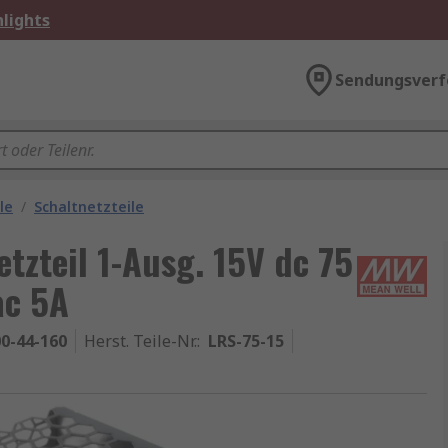
lights
Sendungsverf
le
/
Schaltnetzteile
zteil 1-Ausg. 15V dc 75
ac 5A
0-44-160
Herst. Teile-Nr.
:
LRS-75-15