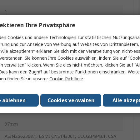
1
ektieren Ihre Privatsphäre
Chassis
75W
en Cookies und andere Technologien zur statistischen Nutzungsanal
erung und zur Anzeige von Werbung auf Websites von Drittanbietern.
"Alle akzeptieren" erklären Sie sich mit der Verarbeitung von nicht-ess
-30°C
verstanden. Sie können Ihre Cookies auswählen, indem Sie auf "Cook
en verwalten" klicken. Wenn Sie dies nicht möchten, klicken Sie auf "Al
5A
Dies kann den Zugriff auf bestimmte Funktionen einschränken. Weite
en finden Sie in unserer
Cookie-Richtlinie
.
70°C
300g
e ablehnen
Cookies verwalten
Alle akzep
30mm
97mm
AS/NZS62368.1, BSMI CNS143361, CCCGB4943.1, CSA