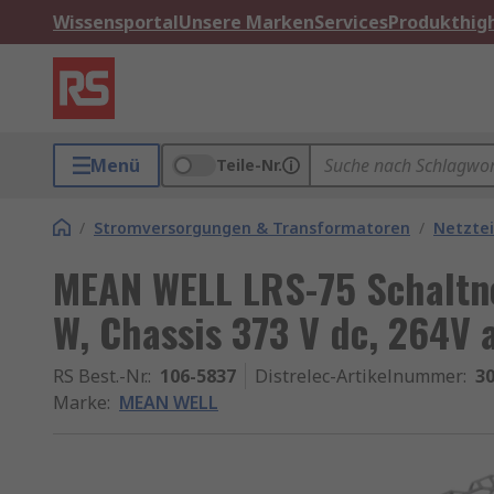
Wissensportal
Unsere Marken
Services
Produkthigh
Menü
Teile-Nr.
/
Stromversorgungen & Transformatoren
/
Netztei
MEAN WELL LRS-75 Schaltnet
W, Chassis 373 V dc, 264V 
RS Best.-Nr.
:
106-5837
Distrelec-Artikelnummer
:
30
Marke
:
MEAN WELL