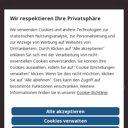
Service
Wir respektieren Ihre Privatsphäre
Value Added Services
Lieferlösungen
Wir verwenden Cookies und andere Technologien zur
Rücksendungen
Kontakt
statistischen Nutzungsanalyse, zur Personalisierung und
Hilfe
Privatkunden
zur Anzeige von Werbung auf Websites von
Drittanbietern. Durch Klicken auf "Alle akzeptieren"
Rechtliches
erklären Sie sich mit der Verarbeitung von nicht-
essentiellen Cookies einverstanden. Sie können Ihre
AGB
Datenschutz
Cookies auswählen, indem Sie auf "Cookie Einstellungen
Cookie-Richtlinie
Zahlungsbedingungen
verwalten" klicken. Wenn Sie dies nicht möchten, klicken
Copyright/Impressum
Entsorgung
Sie auf "Alle ablehnen". Dies kann den Zugriff auf
Elektrogeräte/Batterien
bestimmte Funktionen einschränken. Weitere
Informationen finden Sie in unserer
Cookie-Richtlinie
.
Über RS
Alle akzeptieren
Unternehmen
RS weltweit
Karriere bei RS
Nachhaltigkeit
Cookies verwalten
Qualität/Umwelt/Zertifikate
Presse-Center