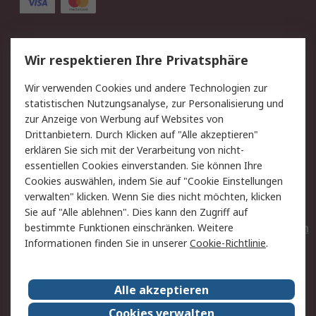
Service
Wir respektieren Ihre Privatsphäre
Value Added Services
Lieferlösungen
Wir verwenden Cookies und andere Technologien zur
Rücksendungen
Kontakt
statistischen Nutzungsanalyse, zur Personalisierung und
Hilfe
Privatkunden
zur Anzeige von Werbung auf Websites von
Drittanbietern. Durch Klicken auf "Alle akzeptieren"
Rechtliches
erklären Sie sich mit der Verarbeitung von nicht-
essentiellen Cookies einverstanden. Sie können Ihre
AGB
Datenschutz
Cookies auswählen, indem Sie auf "Cookie Einstellungen
Cookie-Richtlinie
Zahlungsbedingungen
verwalten" klicken. Wenn Sie dies nicht möchten, klicken
Copyright/Impressum
Entsorgung
Sie auf "Alle ablehnen". Dies kann den Zugriff auf
Elektrogeräte/Batterien
bestimmte Funktionen einschränken. Weitere
Informationen finden Sie in unserer
Cookie-Richtlinie
.
Über RS
Alle akzeptieren
Unternehmen
RS weltweit
Karriere bei RS
Nachhaltigkeit
Cookies verwalten