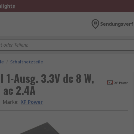
lights
Sendungsverf
le
/
Schaltnetzteile
l 1-Ausg. 3.3V dc 8 W,
 ac 2.4A
Marke
:
XP Power