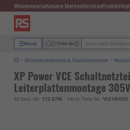
Wissensportal
Unsere Marken
Services
Produkthigh
Menü
Teile-Nr.
/
Stromversorgungen & Transformatoren
/
Netztei
XP Power VCE Schaltnetztei
Leiterplattenmontage 305V
RS Best.-Nr.
:
172-0796
Herst. Teile-Nr.
:
VCE10US03