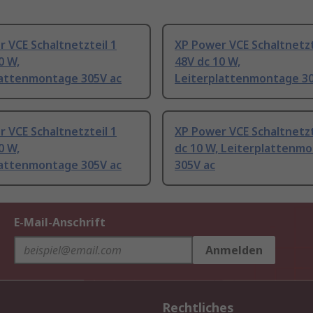
 VCE Schaltnetzteil 1
XP Power VCE Schaltnetzt
0 W,
48V dc 10 W,
lattenmontage 305V ac
Leiterplattenmontage 30
 VCE Schaltnetzteil 1
XP Power VCE Schaltnetzt
0 W,
dc 10 W, Leiterplattenm
lattenmontage 305V ac
305V ac
E-Mail-Anschrift
Anmelden
Rechtliches