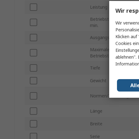
Leistung
Wir resp
Betriebstemperatur
Wir verwend
min.
Personalisi
Klicken auf 
Ausgangsstrom
Cookies ein
Maximale
Einstellung
Betriebstemperatur
ablehnen". 
Information
Tiefe
Gewicht
All
Normen/Zulassungen
Länge
Breite
Serie