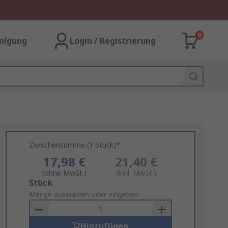
0
olgung
Login / Registrierung
Zwischensumme (1 Stück)*
17,98 €
21,40 €
(ohne MwSt.)
(inkl. MwSt.)
Add
Stück
to
Menge auswählen oder eingeben
Basket
Hinzufügen