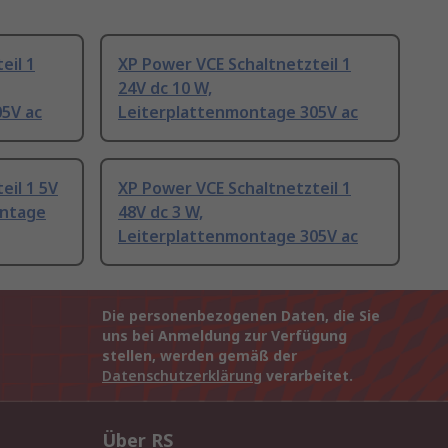
eil 1
XP Power VCE Schaltnetzteil 1
24V dc 10 W,
5V ac
Leiterplattenmontage 305V ac
eil 1 5V
XP Power VCE Schaltnetzteil 1
ontage
48V dc 3 W,
Leiterplattenmontage 305V ac
Die personenbezogenen Daten, die Sie
uns bei Anmeldung zur Verfügung
stellen, werden gemäß der
Datenschutzerklärung
verarbeitet.
Über RS