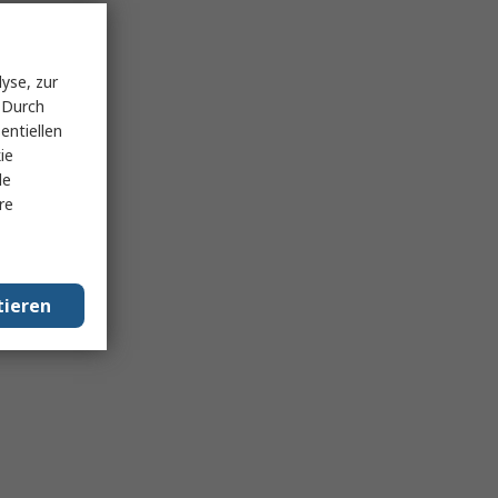
yse, zur
 Durch
entiellen
ie
le
re
tieren