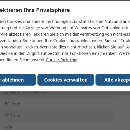
8W
ektieren Ihre Privatsphäre
-25°C
en Cookies und andere Technologien zur statistischen Nutzungsanal
erung und zur Anzeige von Werbung auf Websites von Drittanbietern.
"Alle akzeptieren" erklären Sie sich mit der Verarbeitung von nicht-ess
2400mA
verstanden. Sie können Ihre Cookies auswählen, indem Sie auf "Cook
en verwalten" klicken. Wenn Sie dies nicht möchten, klicken Sie auf "Al
70°C
Dies kann den Zugriff auf bestimmte Funktionen einschränken. Weite
en finden Sie in unserer
Cookie-Richtlinie
.
23.1mm
52g
e ablehnen
Cookies verwalten
Alle akzep
UL 62368-1, IEC 60950-1, IEC 62368-1, EN 60335-1, EN
62368-1, IEC 60335-1
50.8mm
29.2mm
VCE