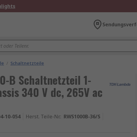
lights
Sendungsverf
le
/
Schaltnetzteile
B Schaltnetzteil 1-
ssis 340 V dc, 265V ac
4-10-054
Herst. Teile-Nr.
:
RWS1000B-36/S