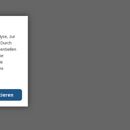
yse, zur
 Durch
entiellen
ie
le
re
tieren