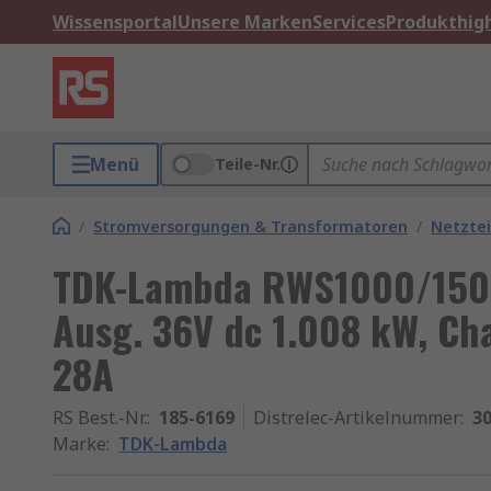
Wissensportal
Unsere Marken
Services
Produkthigh
Menü
Teile-Nr.
/
Stromversorgungen & Transformatoren
/
Netztei
TDK-Lambda RWS1000/1500-
Ausg. 36V dc 1.008 kW, Cha
28A
RS Best.-Nr.
:
185-6169
Distrelec-Artikelnummer
:
30
Marke
:
TDK-Lambda