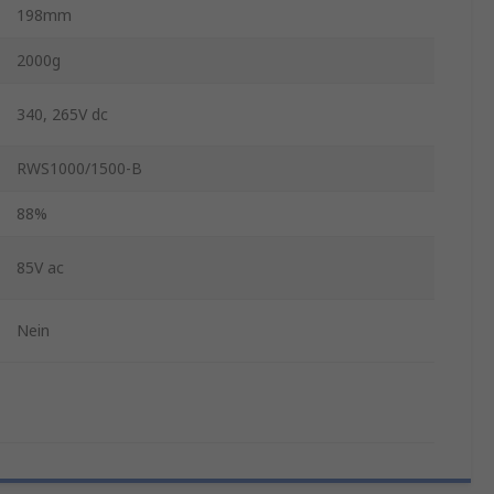
198mm
2000g
340, 265V dc
RWS1000/1500-B
88%
85V ac
Nein