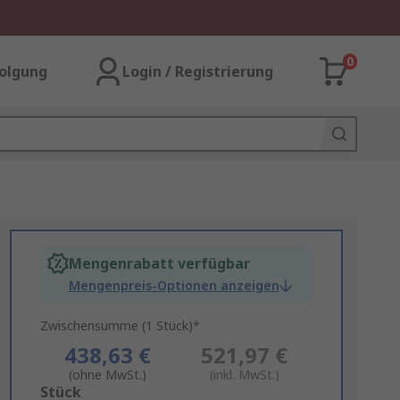
0
olgung
Login / Registrierung
Mengenrabatt verfügbar
Mengenpreis-Optionen anzeigen
Zwischensumme (1 Stück)*
438,63 €
521,97 €
(ohne MwSt.)
(inkl. MwSt.)
Add
Stück