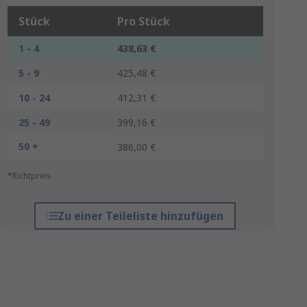
Stück
Pro Stück
1 - 4
438,63 €
5 - 9
425,48 €
10 - 24
412,31 €
25 - 49
399,16 €
50 +
386,00 €
*Richtpreis
Zu einer Teileliste hinzufügen