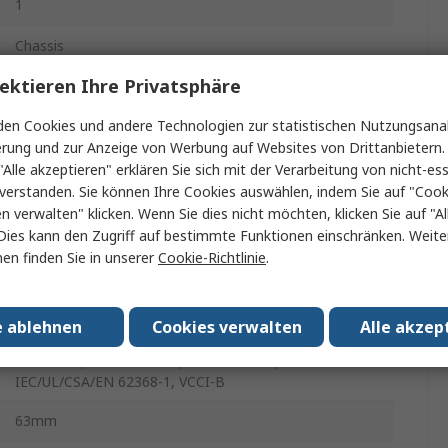
1
Chassis
ektieren Ihre Privatsphäre
1.008kW
en Cookies und andere Technologien zur statistischen Nutzungsanal
28A
erung und zur Anzeige von Werbung auf Websites von Drittanbietern.
"Alle akzeptieren" erklären Sie sich mit der Verarbeitung von nicht-ess
-20°C
verstanden. Sie können Ihre Cookies auswählen, indem Sie auf "Cook
en verwalten" klicken. Wenn Sie dies nicht möchten, klicken Sie auf "Al
60°C
Dies kann den Zugriff auf bestimmte Funktionen einschränken. Weite
en finden Sie in unserer
Cookie-Richtlinie
.
63mm
FCC Class B, CE, EN 55011, EN 55022-B, EN 61000-4-
e ablehnen
Cookies verwalten
Alle akzep
11, EN 61000-4-2, EN 61000-4-3, EN 61000-4-4, EN
61000-4-5, EN 61000-4-6, EN 61000-4-8,
IEC/UL/CSA/EN 62368-1, VCCI-B
63mm