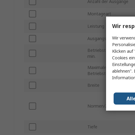
Anzahl der Ausgänge
Montageart
Wir resp
Leistung
Wir verwend
Ausgangsstrom
Personalisi
Betriebstemperatur
Klicken auf 
min.
Cookies ein
Einstellung
Maximale
ablehnen". 
Betriebstemperatur
Information
Breite
All
Normen/Zulassungen
Tiefe