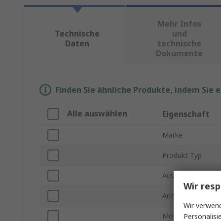
Mehr Infos
Technische
und
Daten
technische
Dokumente
Finden Sie ähnliche Produkte, indem Sie 
Alle auswählen
Eigenschaft
Marke
Produkt Typ
Ausgangsspannun
Wir resp
Anzahl der Ausgä
Wir verwend
Montageart
Personalisi