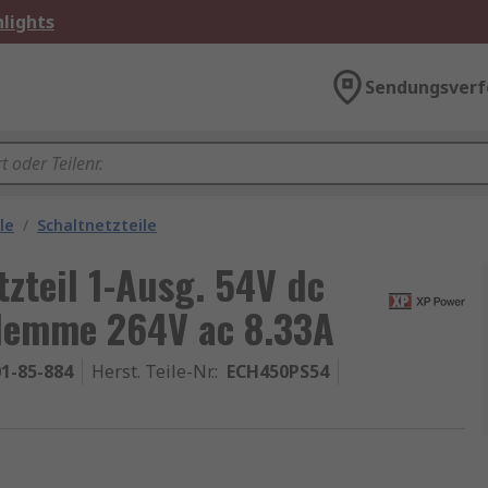
lights
Sendungsverf
le
/
Schaltnetzteile
zteil 1-Ausg. 54V dc
lemme 264V ac 8.33A
1-85-884
Herst. Teile-Nr.
:
ECH450PS54