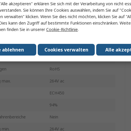
"Alle akzeptieren" erklären Sie sich mit der Verarbeitung von nicht-ess
450W
verstanden. Sie können Ihre Cookies auswählen, indem Sie auf "Cook
en verwalten" klicken. Wenn Sie dies nicht möchten, klicken Sie auf "Al
8.33A
Dies kann den Zugriff auf bestimmte Funktionen einschränken. Weite
en finden Sie in unserer
Cookie-Richtlinie
.
r min.
-20°C
stemperatur
70°C
e ablehnen
Cookies verwalten
Alle akzep
0.86lb
gen
RoHS
 max.
264V ac
ECH450
94%
ahrenbereiche
Nein
 min.
264V ac