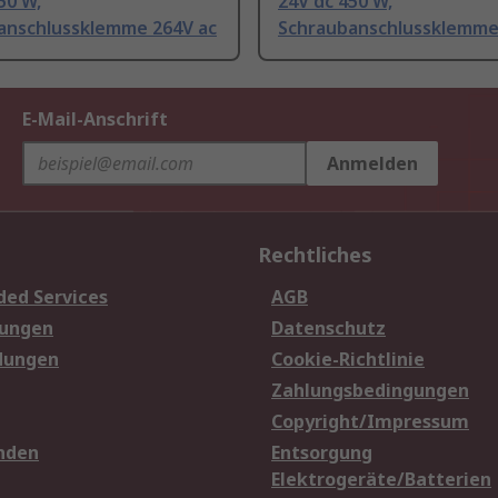
50 W,
24V dc 450 W,
anschlussklemme 264V ac
Schraubanschlussklemme
E-Mail-Anschrift
Anmelden
Rechtliches
ded Services
AGB
sungen
Datenschutz
dungen
Cookie-Richtlinie
Zahlungsbedingungen
Copyright/Impressum
nden
Entsorgung
Elektrogeräte/Batterien