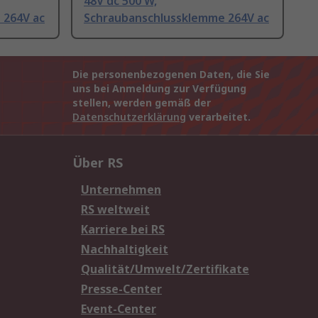
48V dc 500 W,
 264V ac
Schraubanschlussklemme 264V ac
Die personenbezogenen Daten, die Sie
uns bei Anmeldung zur Verfügung
stellen, werden gemäß der
Datenschutzerklärung
verarbeitet.
Über RS
Unternehmen
RS weltweit
Karriere bei RS
Nachhaltigkeit
Qualität/Umwelt/Zertifikate
Presse-Center
Event-Center