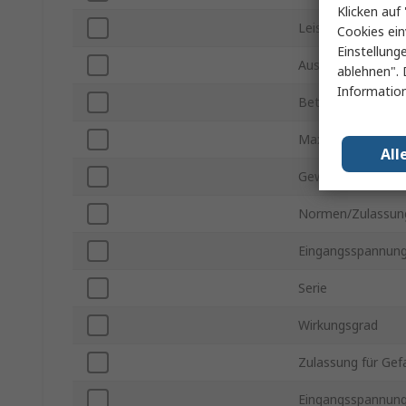
Klicken auf 
Leistung
Cookies ein
Einstellung
Ausgangsstrom
ablehnen". 
Information
Betriebstemperatu
Maximale Betrieb
All
Gewicht
Normen/Zulassun
Eingangsspannung
Serie
Wirkungsgrad
Zulassung für Gef
Eingangsspannung