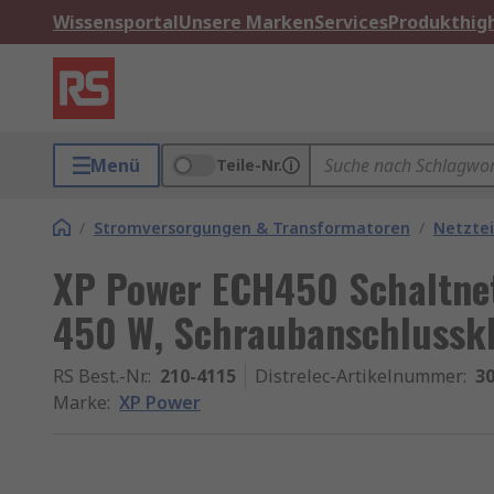
Wissensportal
Unsere Marken
Services
Produkthigh
Menü
Teile-Nr.
/
Stromversorgungen & Transformatoren
/
Netztei
XP Power ECH450 Schaltnet
450 W, Schraubanschlussk
RS Best.-Nr.
:
210-4115
Distrelec-Artikelnummer
:
30
Marke
:
XP Power