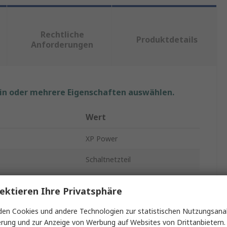
Rechtliche
Produktdetails
Anforderungen
ein oder mehrere Eigenschaften auswählen.
Wert
XP Power
Schaltnetzteil
g max.
54V dc
ektieren Ihre Privatsphäre
nge
1
en Cookies und andere Technologien zur statistischen Nutzungsanal
Schraubanschlussklemme
erung und zur Anzeige von Werbung auf Websites von Drittanbietern.