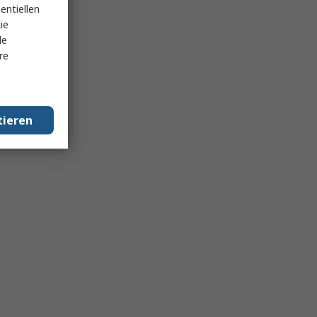
entiellen
ie
le
re
tieren