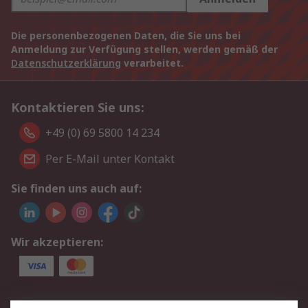
Die personenbezogenen Daten, die Sie uns bei
Anmeldung zur Verfügung stellen, werden gemäß der
Datenschutzerklärung
verarbeitet.
Kontaktieren Sie uns:
+49 (0) 69 5800 14 234
Per E-Mail unter Kontakt
Sie finden uns auch auf:
Wir akzeptieren:
Service