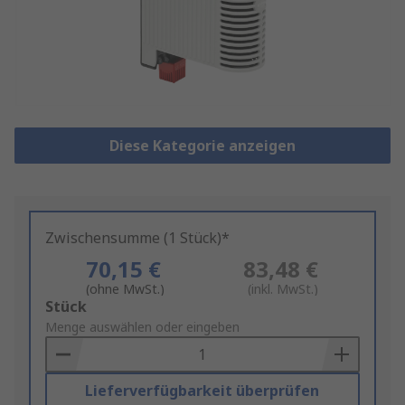
Diese Kategorie anzeigen
Zwischensumme (1 Stück)*
70,15 €
83,48 €
(ohne MwSt.)
(inkl. MwSt.)
Add
Stück
to
Menge auswählen oder eingeben
Basket
Lieferverfügbarkeit überprüfen