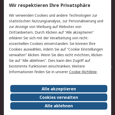
Wir respektieren Ihre Privatsphäre
Value Added Services
Lieferlösungen
Wir verwenden Cookies und andere Technologien zur
Rücksendungen
Kontakt
statistischen Nutzungsanalyse, zur Personalisierung und
Hilfe
Privatkunden
zur Anzeige von Werbung auf Websites von
Drittanbietern. Durch Klicken auf "Alle akzeptieren"
Rechtliches
erklären Sie sich mit der Verarbeitung von nicht-
essentiellen Cookies einverstanden. Sie können Ihre
AGB
Datenschutz
Cookies auswählen, indem Sie auf "Cookie Einstellungen
Cookie-Richtlinie
Zahlungsbedingungen
verwalten" klicken. Wenn Sie dies nicht möchten, klicken
Copyright/Impressum
Entsorgung
Sie auf "Alle ablehnen". Dies kann den Zugriff auf
Elektrogeräte/Batterien
bestimmte Funktionen einschränken. Weitere
Informationen finden Sie in unserer
Cookie-Richtlinie
.
Über RS
Alle akzeptieren
Unternehmen
RS weltweit
Karriere bei RS
Nachhaltigkeit
Cookies verwalten
Qualität/Umwelt/Zertifikate
Presse-Center
Alle ablehnen
Event-Center