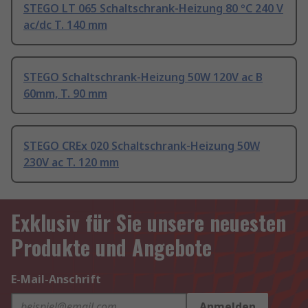
STEGO LT 065 Schaltschrank-Heizung 80 °C 240 V
ac/dc T. 140 mm
STEGO Schaltschrank-Heizung 50W 120V ac B
60mm, T. 90 mm
STEGO CREx 020 Schaltschrank-Heizung 50W
230V ac T. 120 mm
Exklusiv für Sie unsere neuesten
Produkte und Angebote
E-Mail-Anschrift
Anmelden