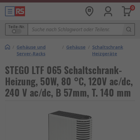
0
Teile-Nr.
/
Gehäuse und
/
Gehäuse
/
Schaltschrank
Server-Racks
Heizgeräte
STEGO LTF 065 Schaltschrank-
Heizung, 50W, 80 °C, 120V ac/dc,
240 V ac/dc, B 57mm, T. 140 mm