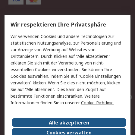
Service
Wir respektieren Ihre Privatsphäre
Value Added Services
Lieferlösungen
Wir verwenden Cookies und andere Technologien zur
Rücksendungen
Kontakt
statistischen Nutzungsanalyse, zur Personalisierung und
Hilfe
Privatkunden
zur Anzeige von Werbung auf Websites von
Drittanbietern. Durch Klicken auf "Alle akzeptieren"
Rechtliches
erklären Sie sich mit der Verarbeitung von nicht-
essentiellen Cookies einverstanden. Sie können Ihre
AGB
Datenschutz
Cookies auswählen, indem Sie auf "Cookie Einstellungen
Cookie-Richtlinie
Zahlungsbedingungen
verwalten" klicken. Wenn Sie dies nicht möchten, klicken
Copyright/Impressum
Entsorgung
Sie auf "Alle ablehnen". Dies kann den Zugriff auf
Elektrogeräte/Batterien
bestimmte Funktionen einschränken. Weitere
Informationen finden Sie in unserer
Cookie-Richtlinie
.
Über RS
Alle akzeptieren
Unternehmen
RS weltweit
Karriere bei RS
Nachhaltigkeit
Cookies verwalten