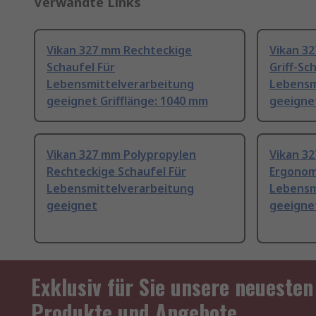
Verwandte Links
Vikan 327 mm Rechteckige
Vikan 3
Schaufel Für
Griff-Sc
Lebensmittelverarbeitung
Lebensm
geeignet Grifflänge: 1040 mm
geeignet
Vikan 327 mm Polypropylen
Vikan 3
Rechteckige Schaufel Für
Ergonom
Lebensmittelverarbeitung
Lebensm
geeignet
geeigne
Exklusiv für Sie unsere neuesten
Produkte und Angebote