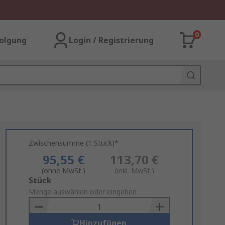
0
olgung
Login / Registrierung
Zwischensumme (1 Stück)*
95,55 €
113,70 €
(ohne MwSt.)
(inkl. MwSt.)
Add
Stück
to
Menge auswählen oder eingeben
Basket
Hinzufügen