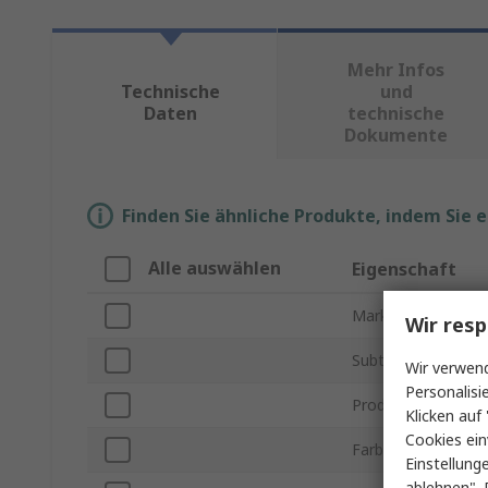
Mehr Infos
Technische
und
Daten
technische
Dokumente
Finden Sie ähnliche Produkte, indem Sie 
Alle auswählen
Eigenschaft
Marke
Wir resp
Subtyp
Wir verwend
Personalisi
Produkt Typ
Klicken auf 
Cookies ein
Farbe
Einstellung
ablehnen". 