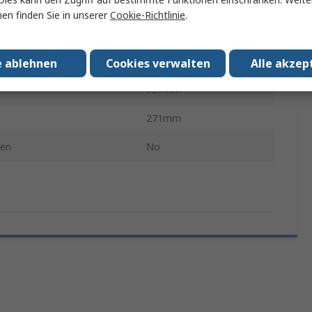
Polypropylen
en finden Sie in unserer
Cookie-Richtlinie
.
rarbeitung geeignet
Ja
1040mm
e ablehnen
Cookies verwalten
Alle akzep
327mm
271mm
gen
No