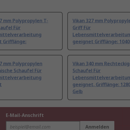
27 mm Polypropylen T-
Vikan 327 mm Polypropyl
haufel Für
Griff Für
ittelverarbeitung
Lebensmittelverarbeitu
 Grifflänge:
geeignet Grifflänge: 104
27 mm Polypropylen
Vikan 340 mm Rechteckig
ische Schaufel Für
Schaufel Für
ittelverarbeitung
Lebensmittelverarbeitu
t
geeignet, Grifflänge: 12
Gelb
E-Mail-Anschrift
Anmelden