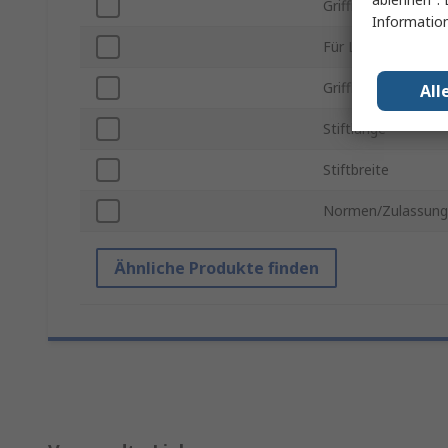
Griffmaterial
Information
Für Lebensmittelve
Grifflänge
All
Stiftlänge
Stiftbreite
Normen/Zulassun
Ähnliche Produkte finden