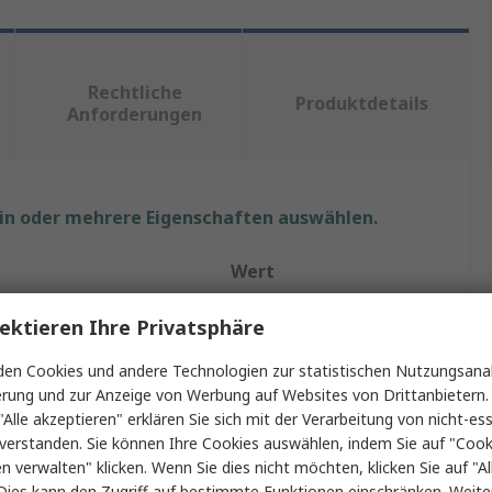
Rechtliche
Produktdetails
Anforderungen
ein oder mehrere Eigenschaften auswählen.
Wert
Vikan
ektieren Ihre Privatsphäre
Rechteckige Schaufel
en Cookies und andere Technologien zur statistischen Nutzungsanal
erung und zur Anzeige von Werbung auf Websites von Drittanbietern.
Schippe
"Alle akzeptieren" erklären Sie sich mit der Verarbeitung von nicht-ess
verstanden. Sie können Ihre Cookies auswählen, indem Sie auf "Cook
Rot
en verwalten" klicken. Wenn Sie dies nicht möchten, klicken Sie auf "Al
Dies kann den Zugriff auf bestimmte Funktionen einschränken. Weite