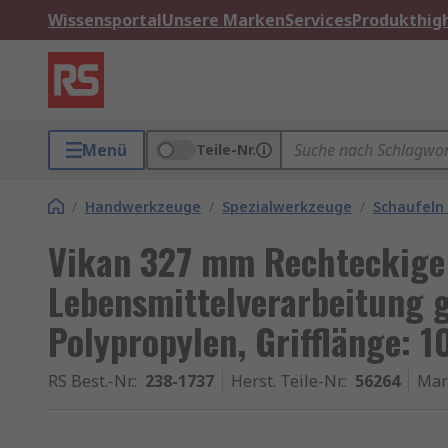
Wissensportal
Unsere Marken
Services
Produkthigh
Menü
Teile-Nr.
/
Handwerkzeuge
/
Spezialwerkzeuge
/
Schaufeln
Vikan 327 mm Rechteckige 
Lebensmittelverarbeitung g
Polypropylen, Grifflänge: 
RS Best.-Nr.
:
238-1737
Herst. Teile-Nr.
:
56264
Mar