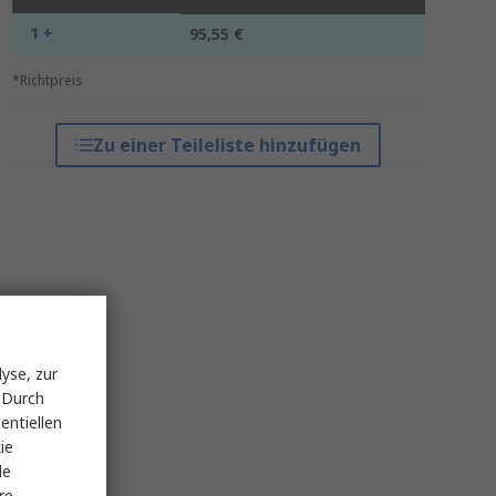
1 +
95,55 €
*Richtpreis
Zu einer Teileliste hinzufügen
yse, zur
 Durch
entiellen
ie
le
re