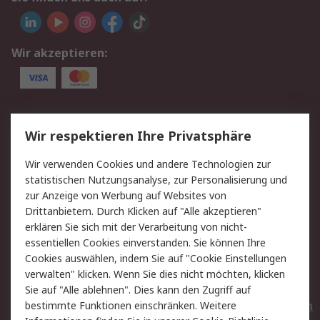
Wir akzeptieren:
Service
Wir respektieren Ihre Privatsphäre
Value Added Services
Lieferlösungen
Wir verwenden Cookies und andere Technologien zur
Rücksendungen
Kontakt
statistischen Nutzungsanalyse, zur Personalisierung und
Hilfe
Privatkunden
zur Anzeige von Werbung auf Websites von
Drittanbietern. Durch Klicken auf "Alle akzeptieren"
Rechtliches
erklären Sie sich mit der Verarbeitung von nicht-
essentiellen Cookies einverstanden. Sie können Ihre
AGB
Datenschutz
Cookies auswählen, indem Sie auf "Cookie Einstellungen
Cookie-Richtlinie
Zahlungsbedingungen
verwalten" klicken. Wenn Sie dies nicht möchten, klicken
Copyright/Impressum
Entsorgung
Sie auf "Alle ablehnen". Dies kann den Zugriff auf
Elektrogeräte/Batterien
bestimmte Funktionen einschränken. Weitere