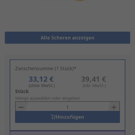
Alle Scheren anzeigen
Zwischensumme (1 Stück)*
33,12 €
39,41 €
(ohne MwSt.)
(inkl. MwSt.)
Add
Stück
to
Menge auswählen oder eingeben
Basket
Hinzufügen