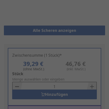
Alle Scheren anzeigen
Zwischensumme (1 Stück)*
39,29 €
46,76 €
(ohne MwSt.)
(inkl. MwSt.)
Add
Stück
to
Menge auswählen oder eingeben
Basket
Hinzufügen