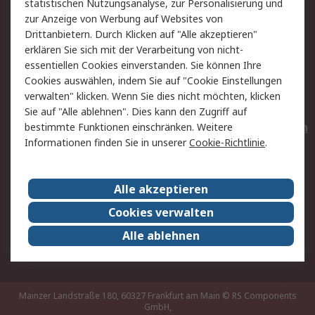
statistischen Nutzungsanalyse, zur Personalisierung und
Hilfe
Privatkunden
zur Anzeige von Werbung auf Websites von
Drittanbietern. Durch Klicken auf "Alle akzeptieren"
Rechtliches
erklären Sie sich mit der Verarbeitung von nicht-
essentiellen Cookies einverstanden. Sie können Ihre
AGB
Datenschutz
Cookies auswählen, indem Sie auf "Cookie Einstellungen
Cookie-Richtlinie
Zahlungsbedingungen
verwalten" klicken. Wenn Sie dies nicht möchten, klicken
Copyright/Impressum
Entsorgung
Sie auf "Alle ablehnen". Dies kann den Zugriff auf
Elektrogeräte/Batterien
bestimmte Funktionen einschränken. Weitere
Informationen finden Sie in unserer
Cookie-Richtlinie
.
Über RS
Alle akzeptieren
Unternehmen
RS weltweit
Karriere bei RS
Nachhaltigkeit
Cookies verwalten
Qualität/Umwelt/Zertifikate
Presse-Center
Alle ablehnen
Event-Center
Mainzer Landstraße 180, 60327 Frankfurt am Main
© RS Components
GmbH,