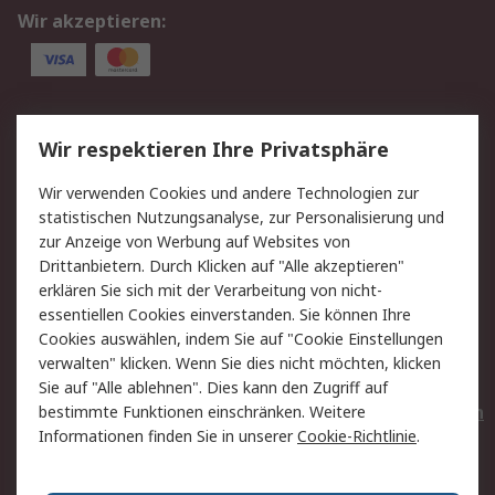
Wir akzeptieren:
Service
Wir respektieren Ihre Privatsphäre
Value Added Services
Lieferlösungen
Wir verwenden Cookies und andere Technologien zur
Rücksendungen
Kontakt
statistischen Nutzungsanalyse, zur Personalisierung und
Hilfe
Privatkunden
zur Anzeige von Werbung auf Websites von
Drittanbietern. Durch Klicken auf "Alle akzeptieren"
Rechtliches
erklären Sie sich mit der Verarbeitung von nicht-
essentiellen Cookies einverstanden. Sie können Ihre
AGB
Datenschutz
Cookies auswählen, indem Sie auf "Cookie Einstellungen
Cookie-Richtlinie
Zahlungsbedingungen
verwalten" klicken. Wenn Sie dies nicht möchten, klicken
Copyright/Impressum
Entsorgung
Sie auf "Alle ablehnen". Dies kann den Zugriff auf
Elektrogeräte/Batterien
bestimmte Funktionen einschränken. Weitere
Informationen finden Sie in unserer
Cookie-Richtlinie
.
Über RS