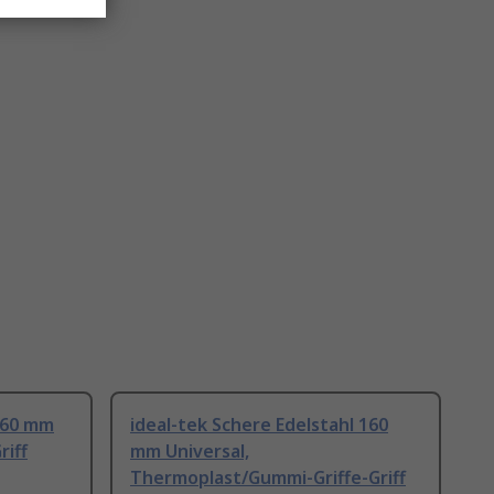
 160 mm
ideal-tek Schere Edelstahl 160
riff
mm Universal,
Thermoplast/Gummi-Griffe-Griff