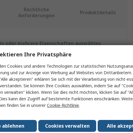
Rechtliche
Produktdetails
Anforderungen
ein oder mehrere Eigenschaften auswählen.
ektieren Ihre Privatsphäre
enschaft
Wert
en Cookies und andere Technologien zur statistischen Nutzungsanal
ke
RS PRO
erung und zur Anzeige von Werbung auf Websites von Drittanbietern.
"Alle akzeptieren" erklären Sie sich mit der Verarbeitung von nicht-ess
ukt Typ
Schere
verstanden. Sie können Ihre Cookies auswählen, indem Sie auf "Cook
en verwalten" klicken. Wenn Sie dies nicht möchten, klicken Sie auf "Al
genmaterial
Edelstahl
Dies kann den Zugriff auf bestimmte Funktionen einschränken. Weite
en finden Sie in unserer
Cookie-Richtlinie
.
ge
160mm
eidlänge
37mm
e ablehnen
Cookies verwalten
Alle akzep
fmaterial
Edelstahl