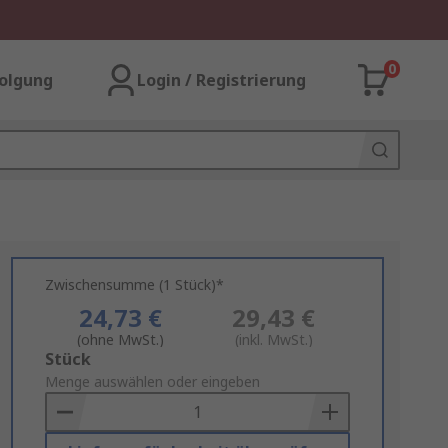
0
olgung
Login / Registrierung
Zwischensumme (1 Stück)*
24,73 €
29,43 €
(ohne MwSt.)
(inkl. MwSt.)
Add
Stück
to
Menge auswählen oder eingeben
Basket