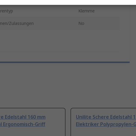
rentyp
Klemme
men/Zulassungen
No
re Edelstahl 160 mm
Unilite Schere Edelstahl
l Ergonomisch-Griff
Elektriker Polypropylen-G