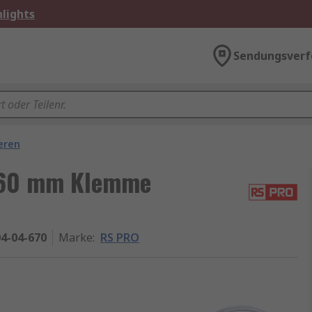
lights
Sendungsverf
eren
 160 mm Klemme
4-04-670
Marke
:
RS PRO