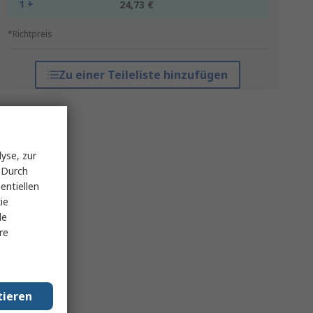
1 +
24,73 €
*Richtpreis
Zu einer Teileliste hinzufügen
yse, zur
 Durch
entiellen
ie
le
re
tieren