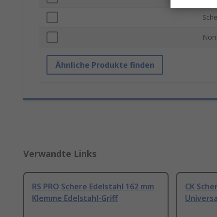
Sche
Nor
Ähnliche Produkte finden
Verwandte Links
RS PRO Schere Edelstahl 162 mm
CK Sche
Klemme Edelstahl-Griff
Universa