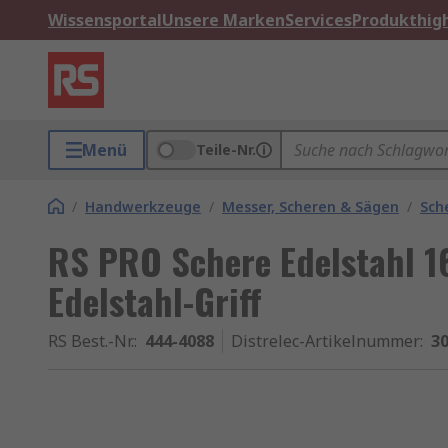
Wissensportal
Unsere Marken
Services
Produkthigh
Menü
Teile-Nr.
/
Handwerkzeuge
/
Messer, Scheren & Sägen
/
Sch
RS PRO Schere Edelstahl
Edelstahl-Griff
RS Best.-Nr.
:
444-4088
Distrelec-Artikelnummer
:
30