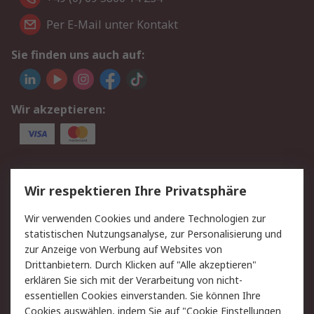
Per E-Mail unter Kontakt
Sie finden uns auch auf:
Wir akzeptieren:
Service
Wir respektieren Ihre Privatsphäre
Value Added Services
Lieferlösungen
Wir verwenden Cookies und andere Technologien zur
Rücksendungen
Kontakt
statistischen Nutzungsanalyse, zur Personalisierung und
Hilfe
Privatkunden
zur Anzeige von Werbung auf Websites von
Drittanbietern. Durch Klicken auf "Alle akzeptieren"
Rechtliches
erklären Sie sich mit der Verarbeitung von nicht-
essentiellen Cookies einverstanden. Sie können Ihre
AGB
Datenschutz
Cookies auswählen, indem Sie auf "Cookie Einstellungen