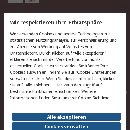
Service
Wir respektieren Ihre Privatsphäre
Value Added Services
Lieferlösungen
Wir verwenden Cookies und andere Technologien zur
Rücksendungen
Kontakt
statistischen Nutzungsanalyse, zur Personalisierung und
Hilfe
Privatkunden
zur Anzeige von Werbung auf Websites von
Drittanbietern. Durch Klicken auf "Alle akzeptieren"
Rechtliches
erklären Sie sich mit der Verarbeitung von nicht-
essentiellen Cookies einverstanden. Sie können Ihre
AGB
Datenschutz
Cookies auswählen, indem Sie auf "Cookie Einstellungen
Cookie-Richtlinie
Zahlungsbedingungen
verwalten" klicken. Wenn Sie dies nicht möchten, klicken
Copyright/Impressum
Entsorgung
Sie auf "Alle ablehnen". Dies kann den Zugriff auf
Elektrogeräte/Batterien
bestimmte Funktionen einschränken. Weitere
Informationen finden Sie in unserer
Cookie-Richtlinie
.
Über RS
Alle akzeptieren
Unternehmen
RS weltweit
Karriere bei RS
Nachhaltigkeit
Cookies verwalten