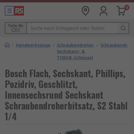
0
Teile-Nr.
/
Handwerkzeuge
/
Schraubendreher,
/
Schraubendrehe
Sechskant- &
TORX®-Schlüssel
Bosch Flach, Sechskant, Phillips,
Pozidriv, Geschlitzt,
Innensechsrund Sechskant
Schraubendreherbitsatz, S2 Stahl
1/4