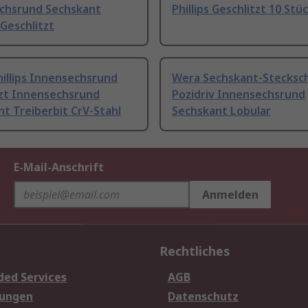
chsrund Sechskant
Phillips Geschlitzt 10 Stü
 Geschlitzt
illips Innensechsrund
Wera Sechskant-Stecksch
tzt Innensechsrund
Pozidriv Innensechsrund
t Treiberbit CrV-Stahl
Sechskant Lobular
E-Mail-Anschrift
Anmelden
Rechtliches
ded Services
AGB
sungen
Datenschutz