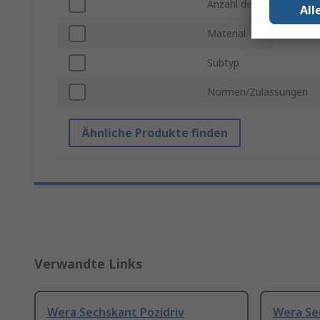
Anzahl der Teile
All
Material
Subtyp
Normen/Zulassungen
Ähnliche Produkte finden
Verwandte Links
Wera Sechskant Pozidriv
Wera Se