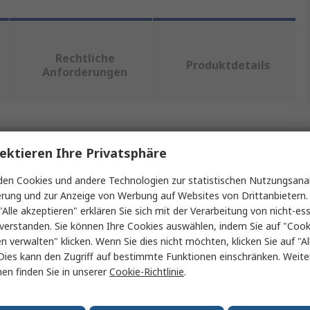
Rechtliche
Produktdetails
Anforderungen
ein oder mehrere Eigenschaften auswählen.
ektieren Ihre Privatsphäre
Wert
en Cookies und andere Technologien zur statistischen Nutzungsanal
erung und zur Anzeige von Werbung auf Websites von Drittanbietern.
Wera
"Alle akzeptieren" erklären Sie sich mit der Verarbeitung von nicht-ess
verstanden. Sie können Ihre Cookies auswählen, indem Sie auf "Cook
Schraubbit-Satz
en verwalten" klicken. Wenn Sie dies nicht möchten, klicken Sie auf "Al
Dies kann den Zugriff auf bestimmte Funktionen einschränken. Weite
Sechskant, Phillips, Pozidriv, Geschlitzt, Innensechsrund
en finden Sie in unserer
Cookie-Richtlinie
.
25 mm