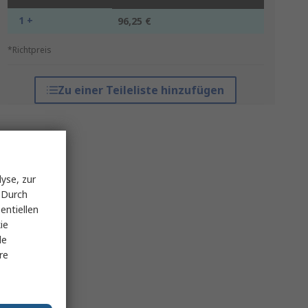
1 +
96,25 €
*Richtpreis
Zu einer Teileliste hinzufügen
yse, zur
 Durch
entiellen
ie
le
re