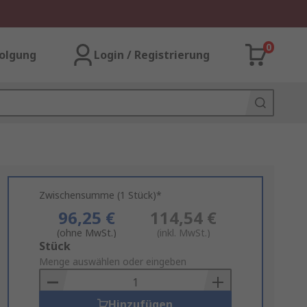
0
olgung
Login / Registrierung
Zwischensumme (1 Stück)*
96,25 €
114,54 €
(ohne MwSt.)
(inkl. MwSt.)
Add
Stück
to
Menge auswählen oder eingeben
Basket
Hinzufügen