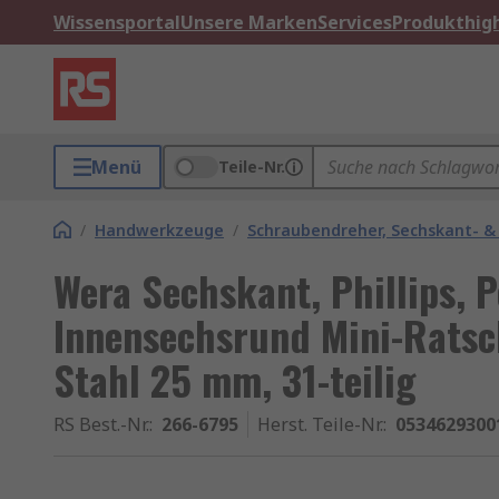
Wissensportal
Unsere Marken
Services
Produkthigh
Menü
Teile-Nr.
/
Handwerkzeuge
/
Schraubendreher, Sechskant- &
Wera Sechskant, Phillips, Po
Innensechsrund Mini-Rats
Stahl 25 mm, 31-teilig
RS Best.-Nr.
:
266-6795
Herst. Teile-Nr.
:
0534629300