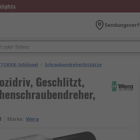
lights
Sendungsverf
 TORX®-Schlüssel
/
Schraubendreherbitsätze
zidriv, Geschlitzt,
chenschraubendreher,
1
Marke
:
Wera