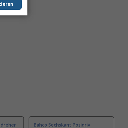
tieren
ndreher
Bahco Sechskant Pozidriv