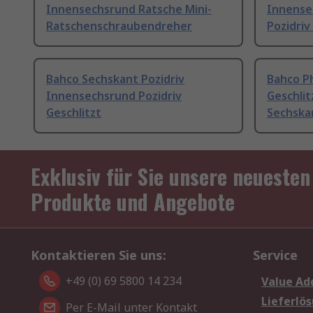
Innensechsrund Ratsche Mini-
Innense
Ratschenschraubendreher
Pozidriv
Bahco Sechskant Pozidriv
Bahco Ph
Innensechsrund Pozidriv
Geschli
Geschlitzt
Sechskan
Exklusiv für Sie unsere neuesten
Produkte und Angebote
Kontaktieren Sie uns:
Service
+49 (0) 69 5800 14 234
Value Ad
Lieferlö
Per E-Mail unter Kontakt