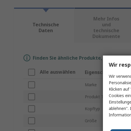
Mehr Infos
Technische
und
Daten
technische
Dokumente
Finden Sie ähnliche Produkte, indem Sie 
Wir resp
Alle auswählen
Eigenschaft
Wir verwend
Personalisi
Marke
Klicken auf 
Cookies ein
Produkt Typ
Einstellung
ablehnen". 
Kopftyp
Information
Größe