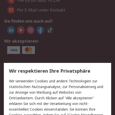
+49 (0) 69 5800 14 234
Per E-Mail unter Kontakt
Sie finden uns auch auf:
Wir akzeptieren:
Service
Wir respektieren Ihre Privatsphäre
Value Added Services
Lieferlösungen
Wir verwenden Cookies und andere Technologien zur
Rücksendungen
Kontakt
statistischen Nutzungsanalyse, zur Personalisierung und
Hilfe
Privatkunden
zur Anzeige von Werbung auf Websites von
Drittanbietern. Durch Klicken auf "Alle akzeptieren"
Rechtliches
erklären Sie sich mit der Verarbeitung von nicht-
essentiellen Cookies einverstanden. Sie können Ihre
AGB
Datenschutz
Cookies auswählen, indem Sie auf "Cookie Einstellungen