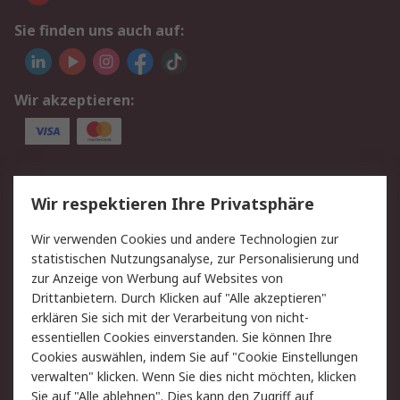
Sie finden uns auch auf:
Wir akzeptieren:
Service
Wir respektieren Ihre Privatsphäre
Value Added Services
Lieferlösungen
Wir verwenden Cookies und andere Technologien zur
Rücksendungen
Kontakt
statistischen Nutzungsanalyse, zur Personalisierung und
Hilfe
Privatkunden
zur Anzeige von Werbung auf Websites von
Drittanbietern. Durch Klicken auf "Alle akzeptieren"
Rechtliches
erklären Sie sich mit der Verarbeitung von nicht-
essentiellen Cookies einverstanden. Sie können Ihre
AGB
Datenschutz
Cookies auswählen, indem Sie auf "Cookie Einstellungen
Cookie-Richtlinie
Zahlungsbedingungen
verwalten" klicken. Wenn Sie dies nicht möchten, klicken
Copyright/Impressum
Entsorgung
Sie auf "Alle ablehnen". Dies kann den Zugriff auf