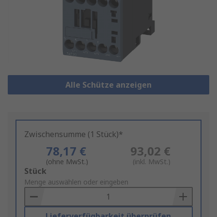
Alle Schütze anzeigen
Zwischensumme (1 Stück)*
78,17 €
93,02 €
(ohne MwSt.)
(inkl. MwSt.)
Add
Stück
to
Menge auswählen oder eingeben
Basket
Lieferverfügbarkeit überprüfen