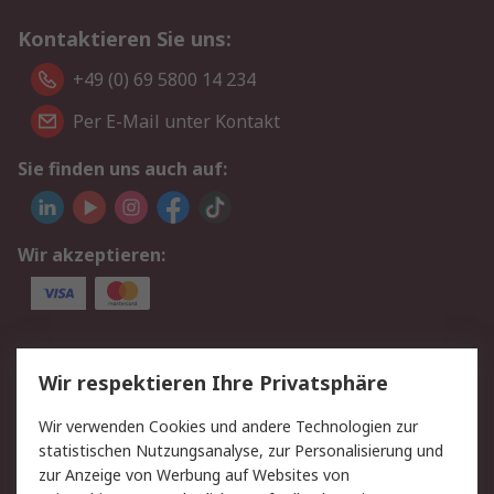
Kontaktieren Sie uns:
+49 (0) 69 5800 14 234
Per E-Mail unter Kontakt
Sie finden uns auch auf:
Wir akzeptieren:
Service
Wir respektieren Ihre Privatsphäre
Value Added Services
Lieferlösungen
Wir verwenden Cookies und andere Technologien zur
Rücksendungen
Kontakt
statistischen Nutzungsanalyse, zur Personalisierung und
Hilfe
Privatkunden
zur Anzeige von Werbung auf Websites von