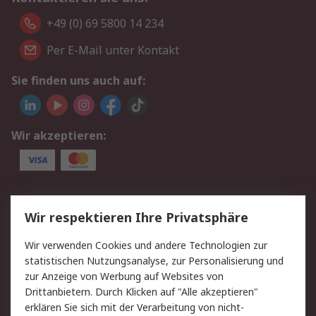
+49 (0) 69 5800 14 234
Per E-Mail unter Kontakt
Sie finden uns auch auf:
Wir akzeptieren:
Service
Wir respektieren Ihre Privatsphäre
Value Added Services
Lieferlösungen
Wir verwenden Cookies und andere Technologien zur
Rücksendungen
Kontakt
statistischen Nutzungsanalyse, zur Personalisierung und
Hilfe
Privatkunden
zur Anzeige von Werbung auf Websites von
Drittanbietern. Durch Klicken auf "Alle akzeptieren"
Rechtliches
erklären Sie sich mit der Verarbeitung von nicht-