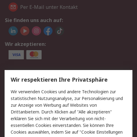
Per E-Mail unter Kontakt
Sie finden uns auch auf:
Wir akzeptieren:
Service
Wir respektieren Ihre Privatsphäre
Value Added Services
Lieferlösungen
Wir verwenden Cookies und andere Technologien zur
Rücksendungen
Kontakt
statistischen Nutzungsanalyse, zur Personalisierung und
Hilfe
Privatkunden
zur Anzeige von Werbung auf Websites von
Drittanbietern. Durch Klicken auf "Alle akzeptieren"
Rechtliches
erklären Sie sich mit der Verarbeitung von nicht-
essentiellen Cookies einverstanden. Sie können Ihre
AGB
Datenschutz
Cookies auswählen, indem Sie auf "Cookie Einstellungen
Cookie-Richtlinie
Zahlungsbedingungen