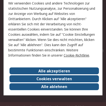
Wir verwenden Cookies und andere Technologien zur
Rücksendungen
Kontakt
statistischen Nutzungsanalyse, zur Personalisierung und
Hilfe
Privatkunden
zur Anzeige von Werbung auf Websites von
Drittanbietern. Durch Klicken auf "Alle akzeptieren"
Rechtliches
erklären Sie sich mit der Verarbeitung von nicht-
essentiellen Cookies einverstanden. Sie können Ihre
AGB
Datenschutz
Cookies auswählen, indem Sie auf "Cookie Einstellungen
Cookie-Richtlinie
Zahlungsbedingungen
verwalten" klicken. Wenn Sie dies nicht möchten, klicken
Copyright/Impressum
Entsorgung
Sie auf "Alle ablehnen". Dies kann den Zugriff auf
Elektrogeräte/Batterien
bestimmte Funktionen einschränken. Weitere
Informationen finden Sie in unserer
Cookie-Richtlinie
.
Über RS
Alle akzeptieren
Unternehmen
RS weltweit
Karriere bei RS
Nachhaltigkeit
Cookies verwalten
Qualität/Umwelt/Zertifikate
Presse-Center
Alle ablehnen
Event-Center