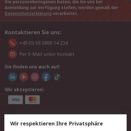
Die personenbezogenen Daten, die Sie uns bei
Anmeldung zur Verfügung stellen, werden gemäß der
Datenschutzerklärung
verarbeitet.
Kontaktieren Sie uns:
+49 (0) 69 5800 14 234
Per E-Mail unter Kontakt
Sie finden uns auch auf:
Wir akzeptieren:
Service
Wir respektieren Ihre Privatsphäre
Value Added Services
Lieferlösungen