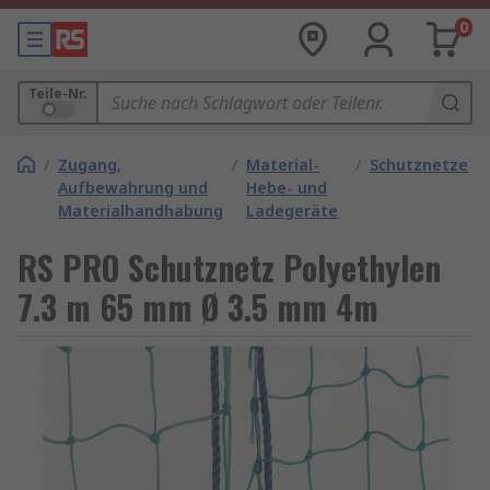
0
Teile-Nr.
/
Zugang,
/
Material-
/
Schutznetze
Aufbewahrung und
Hebe- und
Materialhandhabung
Ladegeräte
RS PRO Schutznetz Polyethylen
7.3 m 65 mm Ø 3.5 mm 4m