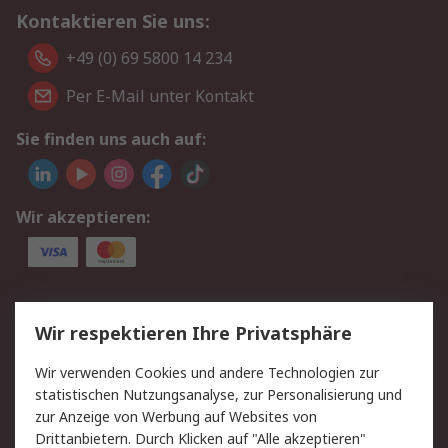
Kontaktieren Sie uns:
+49 (0) 69 5800 14 234
Per E-Mail unter Kontakt
Sie finden uns auch auf:
Wir akzeptieren:
Service
Wir respektieren Ihre Privatsphäre
Value Added Services
Lieferlösungen
Wir verwenden Cookies und andere Technologien zur
Rücksendungen
Kontakt
statistischen Nutzungsanalyse, zur Personalisierung und
Hilfe
Privatkunden
zur Anzeige von Werbung auf Websites von
Drittanbietern. Durch Klicken auf "Alle akzeptieren"