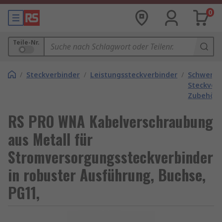
0
Teile-Nr.
/
Steckverbinder
/
Leistungssteckverbinder
/
Schwere
Steckver
Zubehör
RS PRO WNA Kabelverschraubung
aus Metall für
Stromversorgungssteckverbinder
in robuster Ausführung, Buchse,
PG11,