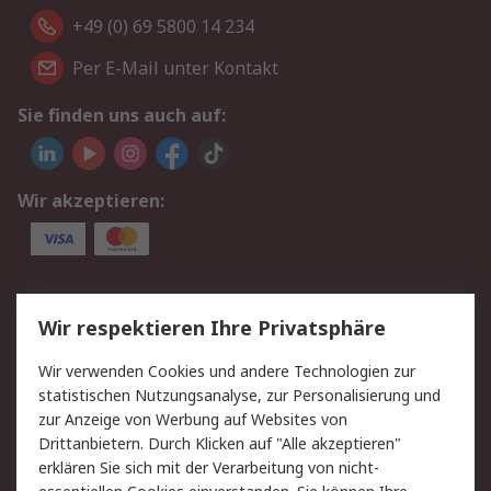
+49 (0) 69 5800 14 234
Per E-Mail unter Kontakt
Sie finden uns auch auf:
Wir akzeptieren:
Service
Wir respektieren Ihre Privatsphäre
Value Added Services
Lieferlösungen
Wir verwenden Cookies und andere Technologien zur
Rücksendungen
Kontakt
statistischen Nutzungsanalyse, zur Personalisierung und
Hilfe
Privatkunden
zur Anzeige von Werbung auf Websites von
Drittanbietern. Durch Klicken auf "Alle akzeptieren"
Rechtliches
erklären Sie sich mit der Verarbeitung von nicht-