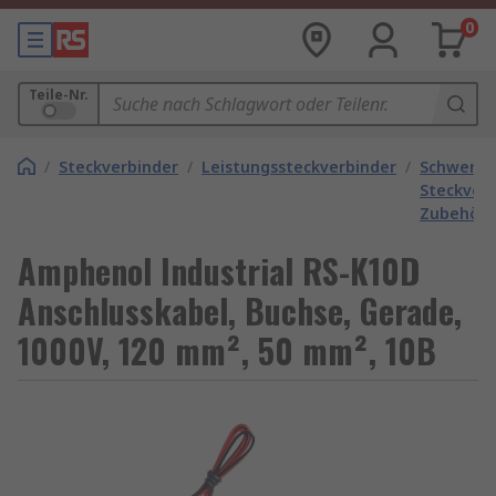
0
Teile-Nr.
/
Steckverbinder
/
Leistungssteckverbinder
/
Schwere
Steckver
Zubehör
Amphenol Industrial RS-K10D
Anschlusskabel, Buchse, Gerade,
1000V, 120 mm², 50 mm², 10B