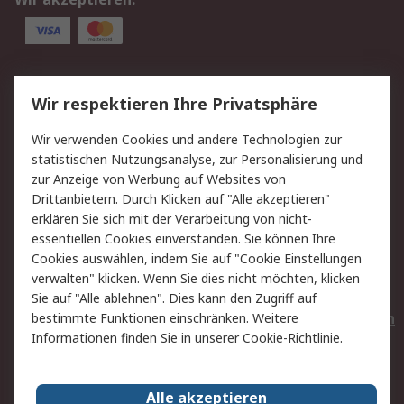
Service
Wir respektieren Ihre Privatsphäre
Value Added Services
Lieferlösungen
Wir verwenden Cookies und andere Technologien zur
Rücksendungen
Kontakt
statistischen Nutzungsanalyse, zur Personalisierung und
Hilfe
Privatkunden
zur Anzeige von Werbung auf Websites von
Drittanbietern. Durch Klicken auf "Alle akzeptieren"
Rechtliches
erklären Sie sich mit der Verarbeitung von nicht-
essentiellen Cookies einverstanden. Sie können Ihre
AGB
Datenschutz
Cookies auswählen, indem Sie auf "Cookie Einstellungen
Cookie-Richtlinie
Zahlungsbedingungen
verwalten" klicken. Wenn Sie dies nicht möchten, klicken
Copyright/Impressum
Entsorgung
Sie auf "Alle ablehnen". Dies kann den Zugriff auf
Elektrogeräte/Batterien
bestimmte Funktionen einschränken. Weitere
Informationen finden Sie in unserer
Cookie-Richtlinie
.
Über RS
Alle akzeptieren
Unternehmen
RS weltweit