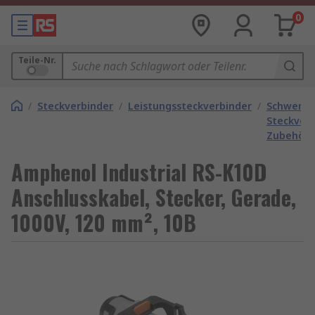
0
Teile-Nr.
/
Steckverbinder
/
Leistungssteckverbinder
/
Schwere
Steckver
Zubehör
Amphenol Industrial RS-K10D
Anschlusskabel, Stecker, Gerade,
1000V, 120 mm², 10B