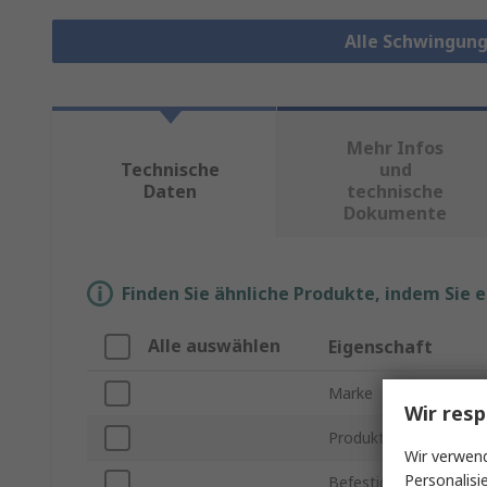
Alle Schwingun
Mehr Infos
Technische
und
Daten
technische
Dokumente
Finden Sie ähnliche Produkte, indem Sie 
Alle auswählen
Eigenschaft
Marke
Wir resp
Produkt Typ
Wir verwend
Personalisi
Befestigungstyp zur 