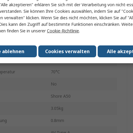
"Alle akzeptieren" erklären Sie sich mit der Verarbeitung von nicht-ess
M3
verstanden. Sie können Ihre Cookies auswählen, indem Sie auf "Cook
en verwalten" klicken. Wenn Sie dies nicht möchten, klicken Sie auf "Al
8mm
Dies kann den Zugriff auf bestimmte Funktionen einschränken. Weite
en finden Sie in unserer
Cookie-Richtlinie
.
8mm
in.
-25°C
e ablehnen
Cookies verwalten
Alle akzep
Naturgummi
peratur
70°C
No
Shore A50
3.05kg
ung
0.8mm
AV Type A