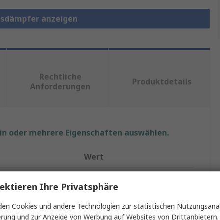
gsdämpfer anzeigen
Rechtliche
Produktdetails
Anforderungen
ein oder mehrere Eigenschaften auswählen.
Wert
RS PRO
ektieren Ihre Privatsphäre
Gummipuffer
en Cookies und andere Technologien zur statistischen Nutzungsanal
erung und zur Anzeige von Werbung auf Websites von Drittanbietern.
Vibrationsdämpfung
Außen-/Außengewinde Puffer