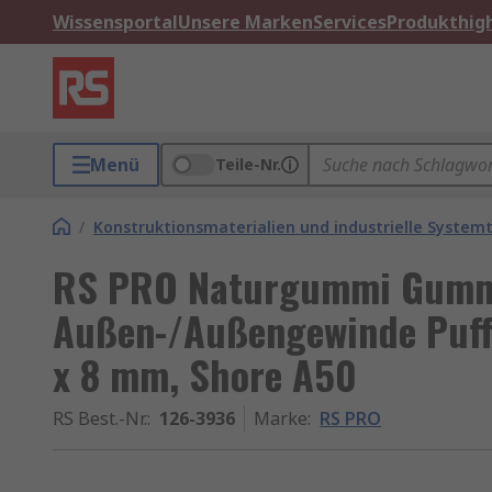
Wissensportal
Unsere Marken
Services
Produkthigh
Menü
Teile-Nr.
/
Konstruktionsmaterialien und industrielle Systemt
RS PRO Naturgummi Gummi
Außen-/Außengewinde Puff
x 8 mm, Shore A50
RS Best.-Nr.
:
126-3936
Marke
:
RS PRO