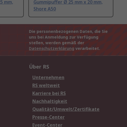
25 mm,
Gummipuffer Ø 25 mm x 20 mm,
Shore A50
Die personenbezogenen Daten, die Sie
uns bei Anmeldung zur Verfügung
stellen, werden gemäß der
Datenschutzerklärung
verarbeitet.
Über RS
Unternehmen
RS weltweit
Karriere bei RS
Nachhaltigkeit
Qualität/Umwelt/Zertifikate
Presse-Center
Event-Center