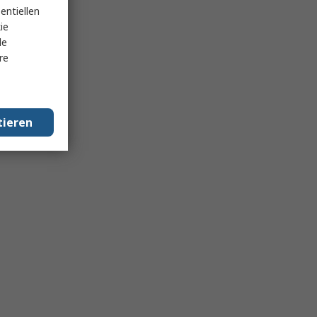
entiellen
ie
le
re
tieren