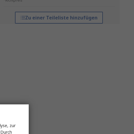
*Richtpreis
Zu einer Teileliste hinzufügen
yse, zur
 Durch