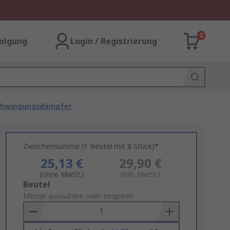
0
olgung
Login / Registrierung
chwingungsdämpfer
Zwischensumme (1 Beutel mit 8 Stück)*
25,13 €
29,90 €
(ohne MwSt.)
(inkl. MwSt.)
Add
Beutel
to
Menge auswählen oder eingeben
Basket