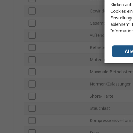
Klicken auf 
Gewindegröße
Cookies ein
Einstellung
Gesamthöhe
ablehnen". 
Information
Außendurchmesser
Betriebstemperatur m
All
Material
Maximale Betriebstem
Normen/Zulassungen
Shore-Härte
Stauchlast
Kompressionsverform
Serie