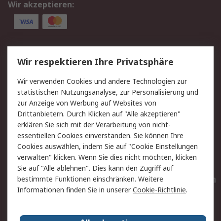
Wir akzeptieren:
Service
Wir respektieren Ihre Privatsphäre
Value Added Services
Lieferlösungen
Wir verwenden Cookies und andere Technologien zur
Rücksendungen
Kontakt
statistischen Nutzungsanalyse, zur Personalisierung und
Hilfe
Privatkunden
zur Anzeige von Werbung auf Websites von
Drittanbietern. Durch Klicken auf "Alle akzeptieren"
Rechtliches
erklären Sie sich mit der Verarbeitung von nicht-
essentiellen Cookies einverstanden. Sie können Ihre
AGB
Datenschutz
Cookies auswählen, indem Sie auf "Cookie Einstellungen
Cookie-Richtlinie
Zahlungsbedingungen
verwalten" klicken. Wenn Sie dies nicht möchten, klicken
Copyright/Impressum
Entsorgung
Sie auf "Alle ablehnen". Dies kann den Zugriff auf
Elektrogeräte/Batterien
bestimmte Funktionen einschränken. Weitere
Informationen finden Sie in unserer
Cookie-Richtlinie
.
Über RS