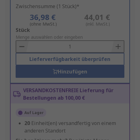
Zwischensumme (1 Stück)*
36,98 €
44,01 €
(ohne MwSt.)
(inkl. MwSt.)
Add
Stück
to
Menge auswählen oder eingeben
Basket
Lieferverfügbarkeit überprüfen
Hinzufügen
VERSANDKOSTENFREIE Lieferung für
Bestellungen ab 100,00 €
Auf Lager
20
Einheit(en) versandfertig von einem
anderen Standort