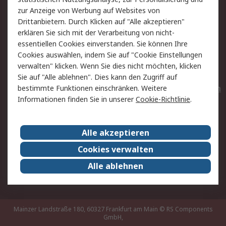
Hilfe
Privatkunden
zur Anzeige von Werbung auf Websites von
Drittanbietern. Durch Klicken auf "Alle akzeptieren"
Rechtliches
erklären Sie sich mit der Verarbeitung von nicht-
essentiellen Cookies einverstanden. Sie können Ihre
AGB
Datenschutz
Cookies auswählen, indem Sie auf "Cookie Einstellungen
Cookie-Richtlinie
Zahlungsbedingungen
verwalten" klicken. Wenn Sie dies nicht möchten, klicken
Copyright/Impressum
Entsorgung
Sie auf "Alle ablehnen". Dies kann den Zugriff auf
Elektrogeräte/Batterien
bestimmte Funktionen einschränken. Weitere
Informationen finden Sie in unserer
Cookie-Richtlinie
.
Über RS
Alle akzeptieren
Unternehmen
RS weltweit
Karriere bei RS
Nachhaltigkeit
Cookies verwalten
Qualität/Umwelt/Zertifikate
Presse-Center
Alle ablehnen
Event-Center
Mainzer Landstraße 180, 60327 Frankfurt am Main
© RS Components
GmbH,