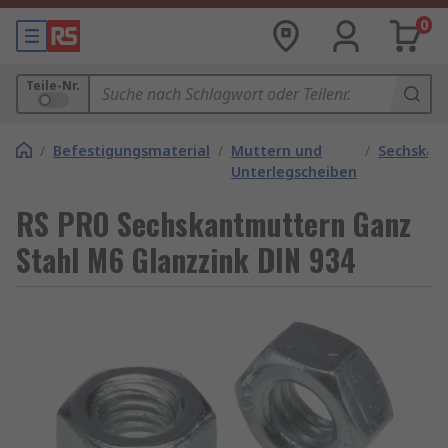
0
Teile-Nr.
/
Befestigungsmaterial
/
Muttern und
/
Sechskan
Unterlegscheiben
RS PRO Sechskantmuttern Ganz
Stahl M6 Glanzzink DIN 934