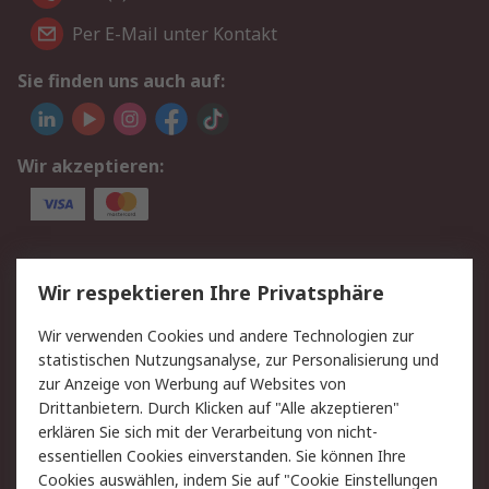
Per E-Mail unter Kontakt
Sie finden uns auch auf:
Wir akzeptieren:
Service
Wir respektieren Ihre Privatsphäre
Value Added Services
Lieferlösungen
Wir verwenden Cookies und andere Technologien zur
Rücksendungen
Kontakt
statistischen Nutzungsanalyse, zur Personalisierung und
Hilfe
Privatkunden
zur Anzeige von Werbung auf Websites von
Drittanbietern. Durch Klicken auf "Alle akzeptieren"
Rechtliches
erklären Sie sich mit der Verarbeitung von nicht-
essentiellen Cookies einverstanden. Sie können Ihre
AGB
Datenschutz
Cookies auswählen, indem Sie auf "Cookie Einstellungen