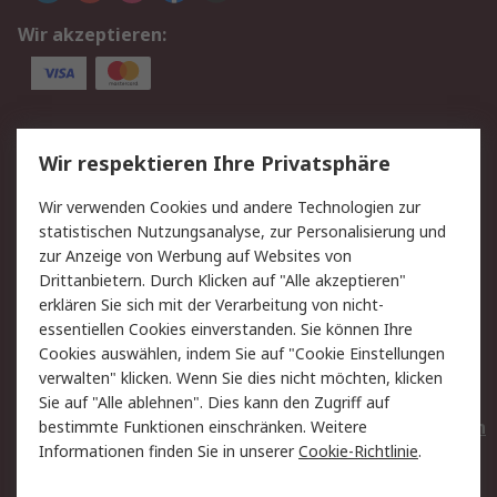
Wir akzeptieren:
Service
Wir respektieren Ihre Privatsphäre
Value Added Services
Lieferlösungen
Wir verwenden Cookies und andere Technologien zur
Rücksendungen
Kontakt
statistischen Nutzungsanalyse, zur Personalisierung und
Hilfe
Privatkunden
zur Anzeige von Werbung auf Websites von
Drittanbietern. Durch Klicken auf "Alle akzeptieren"
Rechtliches
erklären Sie sich mit der Verarbeitung von nicht-
essentiellen Cookies einverstanden. Sie können Ihre
AGB
Datenschutz
Cookies auswählen, indem Sie auf "Cookie Einstellungen
Cookie-Richtlinie
Zahlungsbedingungen
verwalten" klicken. Wenn Sie dies nicht möchten, klicken
Copyright/Impressum
Entsorgung
Sie auf "Alle ablehnen". Dies kann den Zugriff auf
Elektrogeräte/Batterien
bestimmte Funktionen einschränken. Weitere
Informationen finden Sie in unserer
Cookie-Richtlinie
.
Über RS