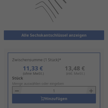
Alle Sechskantschlüssel anzeigen
Zwischensumme (1 Stück)*
11,33 €
13,48 €
(ohne MwSt.)
(inkl. MwSt.)
Add
Stück
to
Menge auswählen oder eingeben
Basket
Hinzufügen