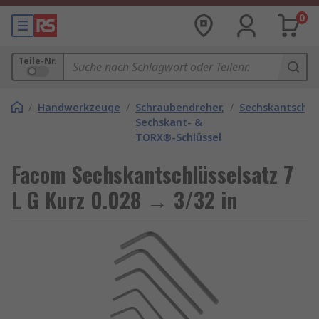
0
Teile-Nr.
/
Handwerkzeuge
/
Schraubendreher,
/
Sechskantschlü
Sechskant- &
TORX®-Schlüssel
Facom Sechskantschlüsselsatz 7
L G Kurz 0.028 → 3/32 in