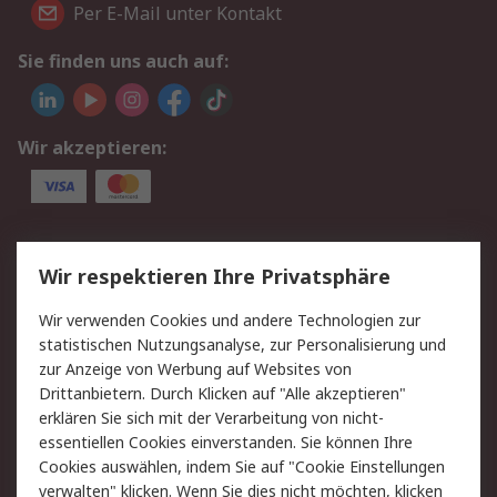
Per E-Mail unter Kontakt
Sie finden uns auch auf:
Wir akzeptieren:
Service
Wir respektieren Ihre Privatsphäre
Value Added Services
Lieferlösungen
Wir verwenden Cookies und andere Technologien zur
Rücksendungen
Kontakt
statistischen Nutzungsanalyse, zur Personalisierung und
Hilfe
Privatkunden
zur Anzeige von Werbung auf Websites von
Drittanbietern. Durch Klicken auf "Alle akzeptieren"
Rechtliches
erklären Sie sich mit der Verarbeitung von nicht-
essentiellen Cookies einverstanden. Sie können Ihre
AGB
Datenschutz
Cookies auswählen, indem Sie auf "Cookie Einstellungen
Cookie-Richtlinie
Zahlungsbedingungen
verwalten" klicken. Wenn Sie dies nicht möchten, klicken