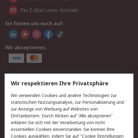
Per E-Mail unter Kontakt
Sie finden uns auch auf:
Wir akzeptieren:
Service
Wir respektieren Ihre Privatsphäre
Value Added Services
Lieferlösungen
Wir verwenden Cookies und andere Technologien zur
Rücksendungen
Kontakt
statistischen Nutzungsanalyse, zur Personalisierung und
Hilfe
Privatkunden
zur Anzeige von Werbung auf Websites von
Drittanbietern. Durch Klicken auf "Alle akzeptieren"
Rechtliches
erklären Sie sich mit der Verarbeitung von nicht-
essentiellen Cookies einverstanden. Sie können Ihre
AGB
Datenschutz
Cookies auswählen, indem Sie auf "Cookie Einstellungen