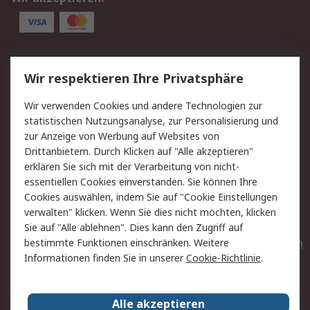
Service
Wir respektieren Ihre Privatsphäre
Value Added Services
Lieferlösungen
Wir verwenden Cookies und andere Technologien zur
Rücksendungen
Kontakt
statistischen Nutzungsanalyse, zur Personalisierung und
Hilfe
Privatkunden
zur Anzeige von Werbung auf Websites von
Drittanbietern. Durch Klicken auf "Alle akzeptieren"
Rechtliches
erklären Sie sich mit der Verarbeitung von nicht-
essentiellen Cookies einverstanden. Sie können Ihre
AGB
Datenschutz
Cookies auswählen, indem Sie auf "Cookie Einstellungen
Cookie-Richtlinie
Zahlungsbedingungen
verwalten" klicken. Wenn Sie dies nicht möchten, klicken
Copyright/Impressum
Entsorgung
Sie auf "Alle ablehnen". Dies kann den Zugriff auf
Elektrogeräte/Batterien
bestimmte Funktionen einschränken. Weitere
Informationen finden Sie in unserer
Cookie-Richtlinie
.
Über RS
Alle akzeptieren
Unternehmen
RS weltweit