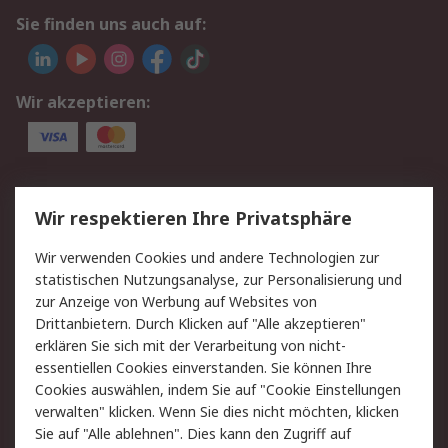
Sie finden uns auch auf:
Wir akzeptieren:
Service
Wir respektieren Ihre Privatsphäre
Value Added Services
Lieferlösungen
Wir verwenden Cookies und andere Technologien zur
Rücksendungen
Kontakt
statistischen Nutzungsanalyse, zur Personalisierung und
Hilfe
Privatkunden
zur Anzeige von Werbung auf Websites von
Drittanbietern. Durch Klicken auf "Alle akzeptieren"
Rechtliches
erklären Sie sich mit der Verarbeitung von nicht-
essentiellen Cookies einverstanden. Sie können Ihre
AGB
Datenschutz
Cookies auswählen, indem Sie auf "Cookie Einstellungen
Cookie-Richtlinie
Zahlungsbedingungen
verwalten" klicken. Wenn Sie dies nicht möchten, klicken
Copyright/Impressum
Entsorgung
Sie auf "Alle ablehnen". Dies kann den Zugriff auf