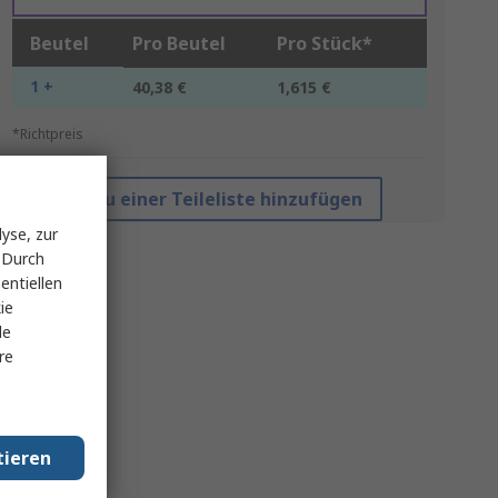
Beutel
Pro Beutel
Pro Stück*
1 +
40,38 €
1,615 €
*Richtpreis
Zu einer Teileliste hinzufügen
yse, zur
 Durch
entiellen
ie
le
re
tieren