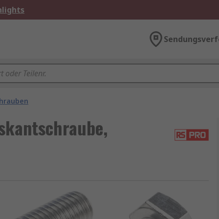
lights
Sendungsverf
chrauben
skantschraube,