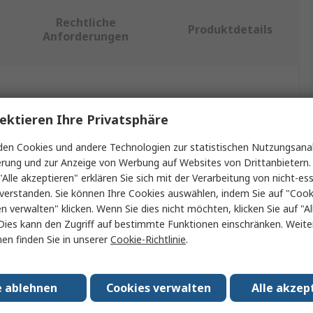
Rechtliche
Produktdetails
Anforderungen
ein oder mehrere Eigenschaften auswählen.
ektieren Ihre Privatsphäre
aft
Wert
en Cookies und andere Technologien zur statistischen Nutzungsanal
erung und zur Anzeige von Werbung auf Websites von Drittanbietern.
RS PRO
"Alle akzeptieren" erklären Sie sich mit der Verarbeitung von nicht-ess
verstanden. Sie können Ihre Cookies auswählen, indem Sie auf "Cook
yp
Sechskantschraube
en verwalten" klicken. Wenn Sie dies nicht möchten, klicken Sie auf "Al
55mm
Dies kann den Zugriff auf bestimmte Funktionen einschränken. Weite
en finden Sie in unserer
Cookie-Richtlinie
.
M10
Edelstahl
e ablehnen
Cookies verwalten
Alle akzep
304