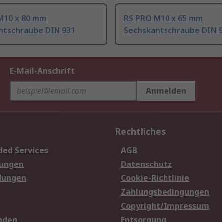
M10 x 80 mm
RS PRO M10 x 65 mm
ntschraube DIN 931
Sechskantschraube DIN 
E-Mail-Anschrift
Anmelden
Rechtliches
ded Services
AGB
sungen
Datenschutz
dungen
Cookie-Richtlinie
Zahlungsbedingungen
Copyright/Impressum
nden
Entsorgung