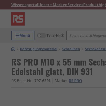
Wissensportal
Unsere Marken
Services
Produkthigh
Menü
Teile-Nr.
/
Befestigungsmaterial
/
Schrauben
/
Sechskants
RS PRO M10 x 55 mm Sech
Edelstahl glatt, DIN 931
RS Best.-Nr.
:
797-6291
Marke
:
RS PRO