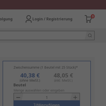
0
olgung
Login / Registrierung
Zwischensumme (1 Beutel mit 25 Stück)*
40,38 €
48,05 €
(ohne MwSt.)
(inkl. MwSt.)
Add
Beutel
to
Menge auswählen oder eingeben
Basket
Hinzufügen