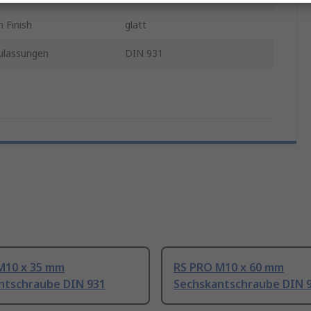
 Finish
glatt
lassungen
DIN 931
M10 x 35 mm
RS PRO M10 x 60 mm
ntschraube DIN 931
Sechskantschraube DIN 