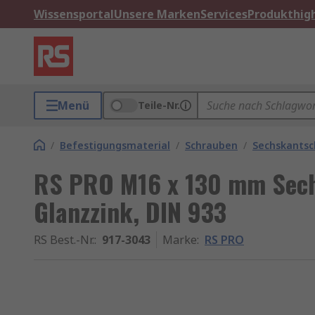
Wissensportal
Unsere Marken
Services
Produkthigh
Menü
Teile-Nr.
/
Befestigungsmaterial
/
Schrauben
/
Sechskants
RS PRO M16 x 130 mm Sech
Glanzzink, DIN 933
RS Best.-Nr.
:
917-3043
Marke
:
RS PRO