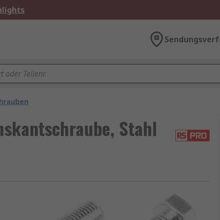
lights
Sendungsverf
chrauben
skantschraube, Stahl