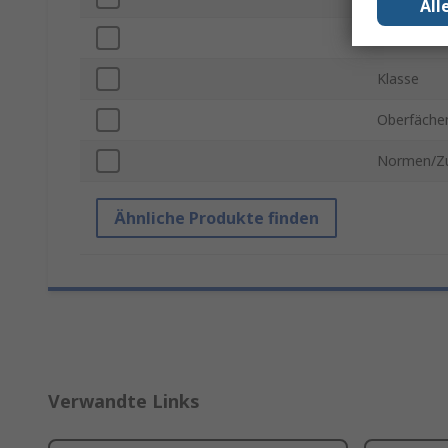
All
Material
Klasse
Oberfächen
Normen/Zu
Ähnliche Produkte finden
Verwandte Links