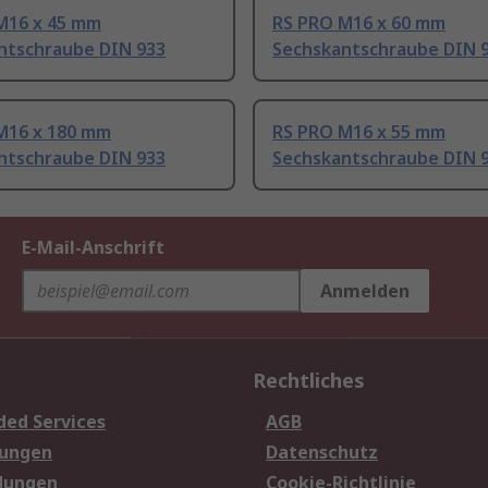
M16 x 45 mm
RS PRO M16 x 60 mm
ntschraube DIN 933
Sechskantschraube DIN 
M16 x 180 mm
RS PRO M16 x 55 mm
ntschraube DIN 933
Sechskantschraube DIN 
E-Mail-Anschrift
Anmelden
Rechtliches
ded Services
AGB
sungen
Datenschutz
dungen
Cookie-Richtlinie