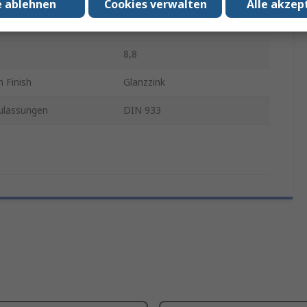
e ablehnen
Cookies verwalten
Alle akzep
Stahl
8,8
 Finish
Glanzzink
lassungen
DIN 933