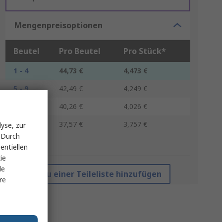
Mengenpreisoptionen
Beutel
Pro Beutel
Pro Stück*
1 - 4
44,73 €
4,473 €
5 - 9
42,49 €
4,249 €
10 - 29
40,26 €
4,026 €
30 +
37,57 €
3,757 €
yse, zur
 Durch
*Richtpreis
entiellen
ie
le
Zu einer Teileliste hinzufügen
re