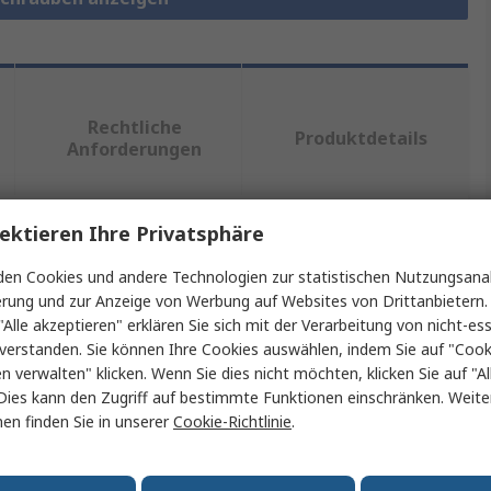
Rechtliche
Produktdetails
Anforderungen
ektieren Ihre Privatsphäre
ein oder mehrere Eigenschaften auswählen.
en Cookies und andere Technologien zur statistischen Nutzungsanal
erung und zur Anzeige von Werbung auf Websites von Drittanbietern.
aft
Wert
"Alle akzeptieren" erklären Sie sich mit der Verarbeitung von nicht-ess
verstanden. Sie können Ihre Cookies auswählen, indem Sie auf "Cook
RS PRO
en verwalten" klicken. Wenn Sie dies nicht möchten, klicken Sie auf "Al
Dies kann den Zugriff auf bestimmte Funktionen einschränken. Weite
yp
Sechskantschraube
en finden Sie in unserer
Cookie-Richtlinie
.
130mm
M16