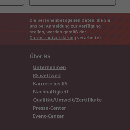
Die personenbezogenen Daten, die Sie
uns bei Anmeldung zur Verfügung
stellen, werden gemäß der
Datenschutzerklärung
verarbeitet.
Über RS
Unternehmen
RS weltweit
Karriere bei RS
Nachhaltigkeit
Qualität/Umwelt/Zertifikate
Presse-Center
Event-Center