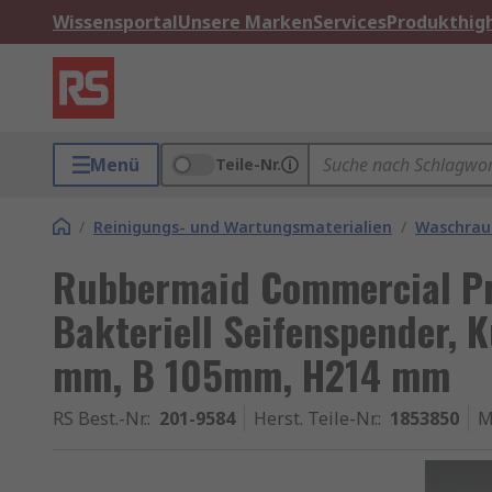
Wissensportal
Unsere Marken
Services
Produkthigh
Menü
Teile-Nr.
/
Reinigungs- und Wartungsmaterialien
/
Waschra
Rubbermaid Commercial Pr
Bakteriell Seifenspender, K
mm, B 105mm, H214 mm
RS Best.-Nr.
:
201-9584
Herst. Teile-Nr.
:
1853850
M