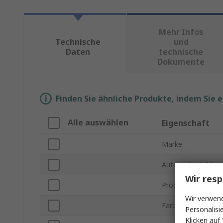
Mehr Infos
Technische
und
Daten
technische
Dokumente
Finden Sie ähnliche Produkte, indem Sie 
Alle auswählen
Eigenschaft
Marke
Automatisch/Manu
Wir resp
Produkt Typ
Wir verwend
Farbe
Personalisi
Klicken auf 