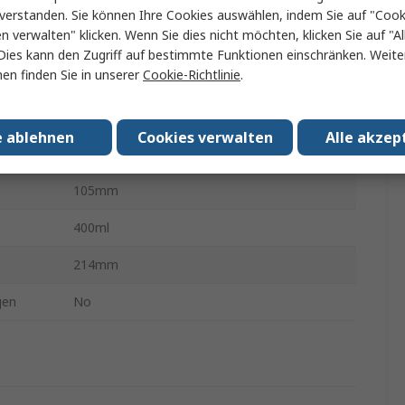
Ja
verstanden. Sie können Ihre Cookies auswählen, indem Sie auf "Cook
en verwalten" klicken. Wenn Sie dies nicht möchten, klicken Sie auf "Al
Ja
Dies kann den Zugriff auf bestimmte Funktionen einschränken. Weite
en finden Sie in unserer
Cookie-Richtlinie
.
Handle Cleaner Spray dispenser White
Kunststoff
e ablehnen
Cookies verwalten
Alle akzep
135mm
105mm
400ml
214mm
gen
No