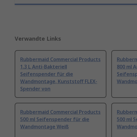
Verwandte Links
Rubbermaid Commercial Products
Rubberm
1.3 L Anti-Bakteriell
800 ml A
Seifenspender für die
Seifensp
Wandmontage, Kunststoff FLEX-
Wandmo
Spender von
Rubbermaid Commercial Products
Rubberm
500 ml Seifenspender für die
500 ml S
Wandmontage Weiß
Wandmon