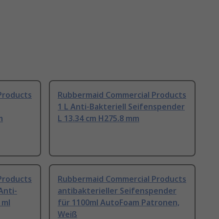
Products
Rubbermaid Commercial Products
1 L Anti-Bakteriell Seifenspender
m
L 13.34 cm H275.8 mm
Products
Rubbermaid Commercial Products
Anti-
antibakterieller Seifenspender
 ml
für 1100ml AutoFoam Patronen,
Weiß