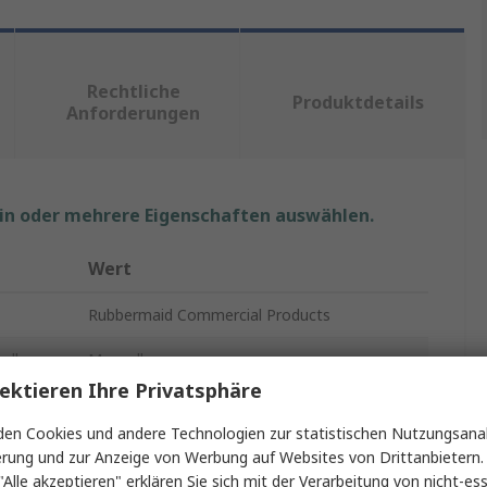
Rechtliche
Produktdetails
Anforderungen
ein oder mehrere Eigenschaften auswählen.
Wert
Rubbermaid Commercial Products
ell
Manuell
ektieren Ihre Privatsphäre
Seifenspender
en Cookies und andere Technologien zur statistischen Nutzungsanal
Weiß
erung und zur Anzeige von Werbung auf Websites von Drittanbietern.
"Alle akzeptieren" erklären Sie sich mit der Verarbeitung von nicht-ess