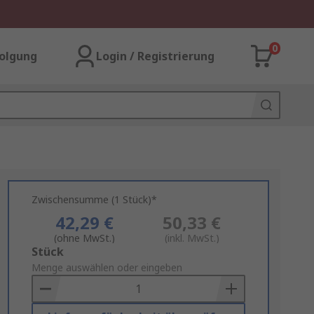
0
olgung
Login / Registrierung
Zwischensumme (1 Stück)*
42,29 €
50,33 €
(ohne MwSt.)
(inkl. MwSt.)
Add
Stück
to
Menge auswählen oder eingeben
Basket