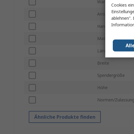
Wandhalterung
Cookies ein
Einstellung
Anti-Bakteriell
ablehnen". 
Information
Handelsname
Material
All
Länge
Breite
Spendergröße
Höhe
Normen/Zulassun
Ähnliche Produkte finden