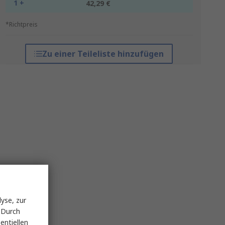
1 +
42,29 €
*Richtpreis
Zu einer Teileliste hinzufügen
yse, zur
 Durch
entiellen