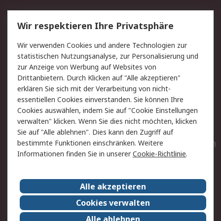
Service
Wir respektieren Ihre Privatsphäre
Value Added Services
Lieferlösungen
Wir verwenden Cookies und andere Technologien zur
Rücksendungen
Kontakt
statistischen Nutzungsanalyse, zur Personalisierung und
Hilfe
Privatkunden
zur Anzeige von Werbung auf Websites von
Drittanbietern. Durch Klicken auf "Alle akzeptieren"
Rechtliches
erklären Sie sich mit der Verarbeitung von nicht-
essentiellen Cookies einverstanden. Sie können Ihre
AGB
Datenschutz
Cookies auswählen, indem Sie auf "Cookie Einstellungen
Cookie-Richtlinie
Zahlungsbedingungen
verwalten" klicken. Wenn Sie dies nicht möchten, klicken
Copyright/Impressum
Entsorgung
Sie auf "Alle ablehnen". Dies kann den Zugriff auf
Elektrogeräte/Batterien
bestimmte Funktionen einschränken. Weitere
Informationen finden Sie in unserer
Cookie-Richtlinie
.
Über RS
Alle akzeptieren
Unternehmen
RS weltweit
Karriere bei RS
Nachhaltigkeit
Cookies verwalten
Qualität/Umwelt/Zertifikate
Presse-Center
Alle ablehnen