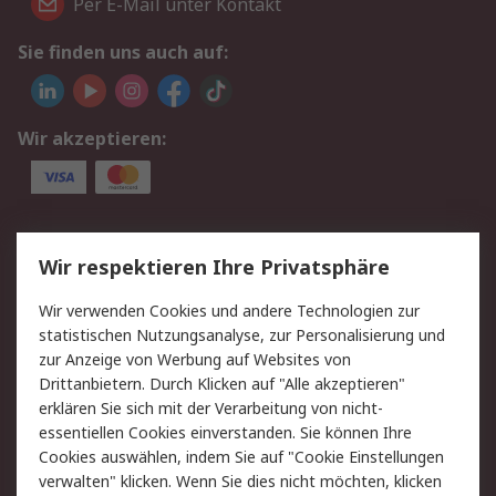
Per E-Mail unter Kontakt
Sie finden uns auch auf:
Wir akzeptieren:
Service
Wir respektieren Ihre Privatsphäre
Value Added Services
Lieferlösungen
Wir verwenden Cookies und andere Technologien zur
Rücksendungen
Kontakt
statistischen Nutzungsanalyse, zur Personalisierung und
Hilfe
Privatkunden
zur Anzeige von Werbung auf Websites von
Drittanbietern. Durch Klicken auf "Alle akzeptieren"
Rechtliches
erklären Sie sich mit der Verarbeitung von nicht-
essentiellen Cookies einverstanden. Sie können Ihre
AGB
Datenschutz
Cookies auswählen, indem Sie auf "Cookie Einstellungen
Cookie-Richtlinie
Zahlungsbedingungen
verwalten" klicken. Wenn Sie dies nicht möchten, klicken