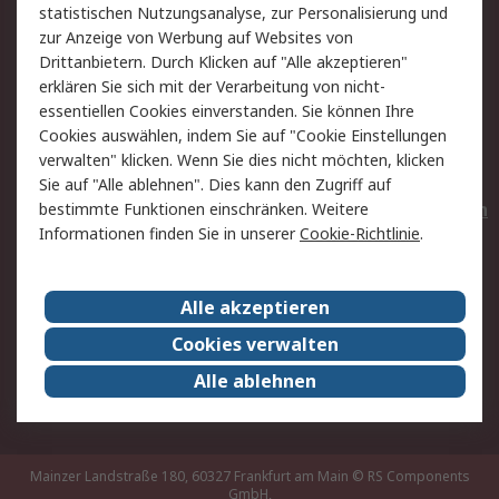
statistischen Nutzungsanalyse, zur Personalisierung und
Hilfe
Privatkunden
zur Anzeige von Werbung auf Websites von
Drittanbietern. Durch Klicken auf "Alle akzeptieren"
Rechtliches
erklären Sie sich mit der Verarbeitung von nicht-
essentiellen Cookies einverstanden. Sie können Ihre
AGB
Datenschutz
Cookies auswählen, indem Sie auf "Cookie Einstellungen
Cookie-Richtlinie
Zahlungsbedingungen
verwalten" klicken. Wenn Sie dies nicht möchten, klicken
Copyright/Impressum
Entsorgung
Sie auf "Alle ablehnen". Dies kann den Zugriff auf
Elektrogeräte/Batterien
bestimmte Funktionen einschränken. Weitere
Informationen finden Sie in unserer
Cookie-Richtlinie
.
Über RS
Alle akzeptieren
Unternehmen
RS weltweit
Karriere bei RS
Nachhaltigkeit
Cookies verwalten
Qualität/Umwelt/Zertifikate
Presse-Center
Alle ablehnen
Event-Center
Mainzer Landstraße 180, 60327 Frankfurt am Main
© RS Components
GmbH,