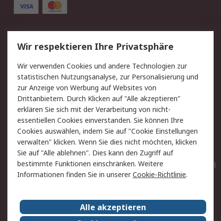
Service
Wir respektieren Ihre Privatsphäre
Value Added Services
Lieferlösungen
Wir verwenden Cookies und andere Technologien zur
Rücksendungen
Kontakt
statistischen Nutzungsanalyse, zur Personalisierung und
Hilfe
Privatkunden
zur Anzeige von Werbung auf Websites von
Drittanbietern. Durch Klicken auf "Alle akzeptieren"
Rechtliches
erklären Sie sich mit der Verarbeitung von nicht-
essentiellen Cookies einverstanden. Sie können Ihre
AGB
Datenschutz
Cookies auswählen, indem Sie auf "Cookie Einstellungen
Cookie-Richtlinie
Zahlungsbedingungen
verwalten" klicken. Wenn Sie dies nicht möchten, klicken
Copyright/Impressum
Entsorgung
Sie auf "Alle ablehnen". Dies kann den Zugriff auf
Elektrogeräte/Batterien
bestimmte Funktionen einschränken. Weitere
Informationen finden Sie in unserer
Cookie-Richtlinie
.
Über RS
Alle akzeptieren
Unternehmen
RS weltweit