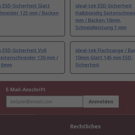
k ESD-Sicherheit Glatt
ideal-tek ESD-Sicherheit
chneider 125 mm / Backen
Halbbündig Seitenschnei
mm / Backen 10mm,
Schneidleistung 1 mm
k ESD-Sicherheit Voll
ideal-tek Flachzange / B
Seitenschneider 130 mm /
10mm Glatt 145 mm ESD-
 16mm
Sicherheit
E-Mail-Anschrift
Anmelden
Rechtliches