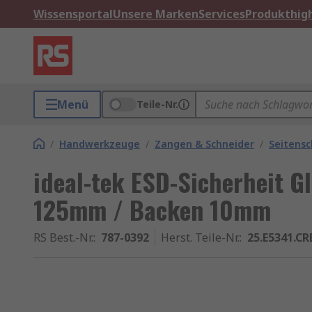
Wissensportal
Unsere Marken
Services
Produkthigh
Menü
Teile-Nr.
/
Handwerkzeuge
/
Zangen & Schneider
/
Seitensc
ideal-tek ESD-Sicherheit G
125mm / Backen 10mm
RS Best.-Nr.
:
787-0392
Herst. Teile-Nr.
:
25.E5341.C