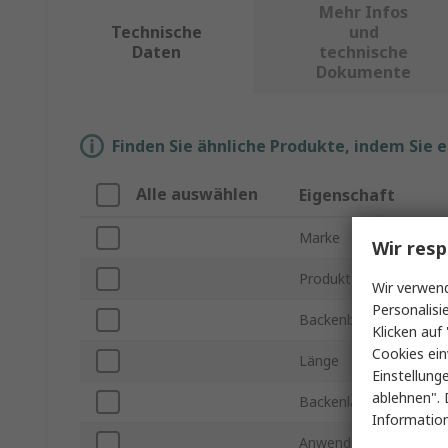
Mehr Infos
Technische
und
Daten
technische
Dokumente
Finden Sie ähnliche Produkte, indem Sie 
Alle auswählen
Eigenschaft
Marke
Wir resp
Produkt Typ
Wir verwend
Personalisi
Backenbreite
Klicken auf 
Cookies ein
Länge
Einstellung
ablehnen". 
Backenlänge
Information
Anwendung