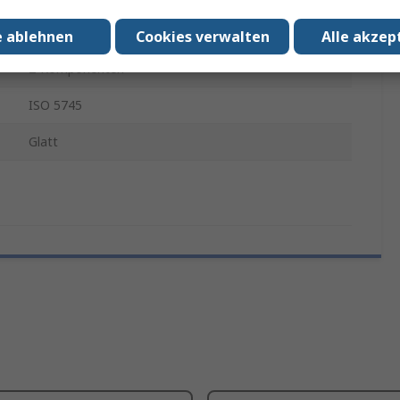
Ja
e ablehnen
Cookies verwalten
Alle akzep
2-Komponenten
ISO 5745
Glatt