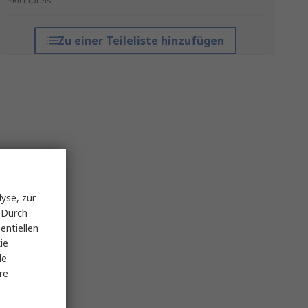
*Richtpreis
Zu einer Teileliste hinzufügen
yse, zur
 Durch
entiellen
ie
le
re