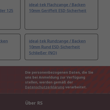
ideal-tek Flachzange / Backen
der 125
10mm Geriffelt ESD-Sicherheit
acken
ideal-tek Rundzange / Backen
10mm Rund ESD-Sicherheit
Schließer (NO)
Die personenbezogenen Daten, die Sie
uns bei Anmeldung zur Verfügung
stellen, werden gemäß der
Datenschutzerklärung
verarbeitet.
Über RS