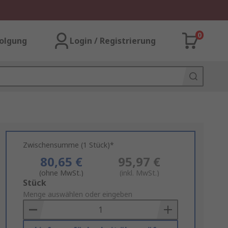
0
olgung
Login / Registrierung
Zwischensumme (1 Stück)*
80,65 €
95,97 €
(ohne MwSt.)
(inkl. MwSt.)
Add
Stück
to
Menge auswählen oder eingeben
Basket