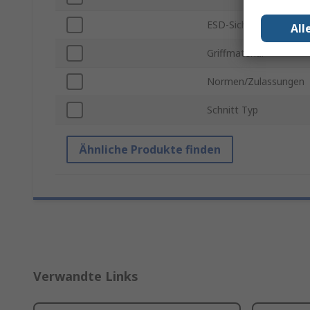
ESD-Sicherheit
All
Griffmaterial
Normen/Zulassungen
Schnitt Typ
Ähnliche Produkte finden
Verwandte Links