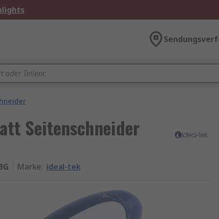
lights
Sendungsverf
hneider
latt Seitenschneider
RBG
Marke
:
ideal-tek