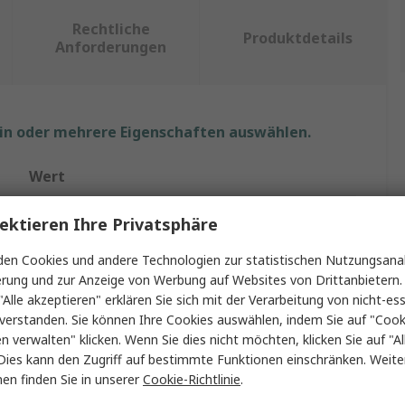
Rechtliche
Produktdetails
Anforderungen
ein oder mehrere Eigenschaften auswählen.
Wert
ideal-tek
ektieren Ihre Privatsphäre
Seitenschneider
en Cookies und andere Technologien zur statistischen Nutzungsanal
erung und zur Anzeige von Werbung auf Websites von Drittanbietern.
6.4mm
"Alle akzeptieren" erklären Sie sich mit der Verarbeitung von nicht-ess
verstanden. Sie können Ihre Cookies auswählen, indem Sie auf "Cook
125mm
en verwalten" klicken. Wenn Sie dies nicht möchten, klicken Sie auf "Al
Dies kann den Zugriff auf bestimmte Funktionen einschränken. Weite
10mm
en finden Sie in unserer
Cookie-Richtlinie
.
Nachbearbeitung, Schneiden Greifen, Feinschmuck