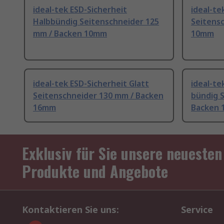
ideal-tek ESD-Sicherheit
ideal-te
Halbbündig Seitenschneider 125
Seitens
mm / Backen 10mm
10mm
ideal-tek ESD-Sicherheit Glatt
ideal-te
Seitenschneider 130 mm / Backen
bündig 
16mm
Backen
Exklusiv für Sie unsere neuesten
Produkte und Angebote
Kontaktieren Sie uns:
Service