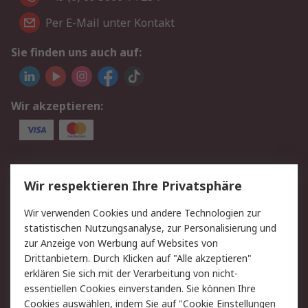
Per E-Mail unter Kontakt
Sie finden uns auch auf:
Wir akzeptieren:
Service
Wir respektieren Ihre Privatsphäre
Value Added Services
Lieferlösungen
Wir verwenden Cookies und andere Technologien zur
Rücksendungen
Kontakt
statistischen Nutzungsanalyse, zur Personalisierung und
Hilfe
Privatkunden
zur Anzeige von Werbung auf Websites von
Drittanbietern. Durch Klicken auf "Alle akzeptieren"
Rechtliches
erklären Sie sich mit der Verarbeitung von nicht-
essentiellen Cookies einverstanden. Sie können Ihre
AGB
Datenschutz
Cookies auswählen, indem Sie auf "Cookie Einstellungen