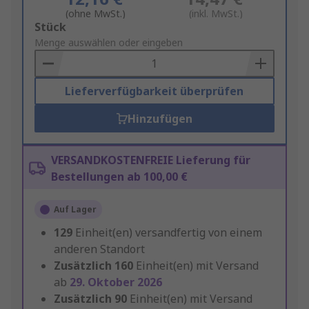
(ohne MwSt.)
(inkl. MwSt.)
Add
Stück
to
Menge auswählen oder eingeben
Basket
Lieferverfügbarkeit überprüfen
Hinzufügen
VERSANDKOSTENFREIE Lieferung für
Bestellungen ab 100,00 €
Auf Lager
129
Einheit(en) versandfertig von einem
anderen Standort
Zusätzlich
160
Einheit(en) mit Versand
ab
29. Oktober 2026
Zusätzlich
90
Einheit(en) mit Versand