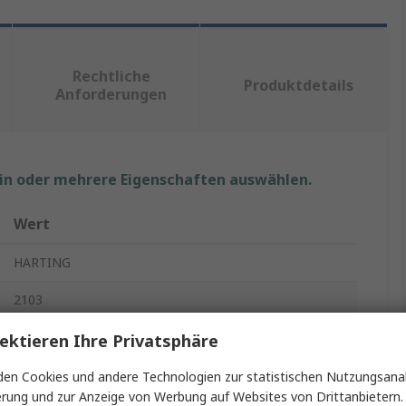
Rechtliche
Produktdetails
Anforderungen
ein oder mehrere Eigenschaften auswählen.
Wert
HARTING
2103
Sensor-Betätigungselementkabel
ektieren Ihre Privatsphäre
Polyamid
en Cookies und andere Technologien zur statistischen Nutzungsanal
erung und zur Anzeige von Werbung auf Websites von Drittanbietern.