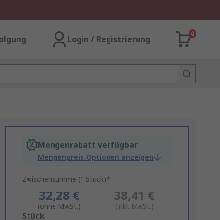
0
olgung
Login / Registrierung
Mengenrabatt verfügbar
Mengenpreis-Optionen anzeigen
Zwischensumme (1 Stück)*
32,28 €
38,41 €
(ohne MwSt.)
(inkl. MwSt.)
Add
Stück