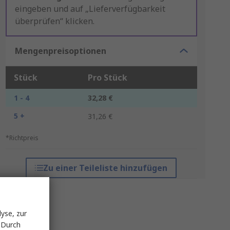
eingeben und auf „Lieferverfügbarkeit
überprüfen“ klicken.
Mengenpreisoptionen
Stück
Pro Stück
1 - 4
32,28 €
5 +
31,26 €
*Richtpreis
Zu einer Teileliste hinzufügen
yse, zur
 Durch