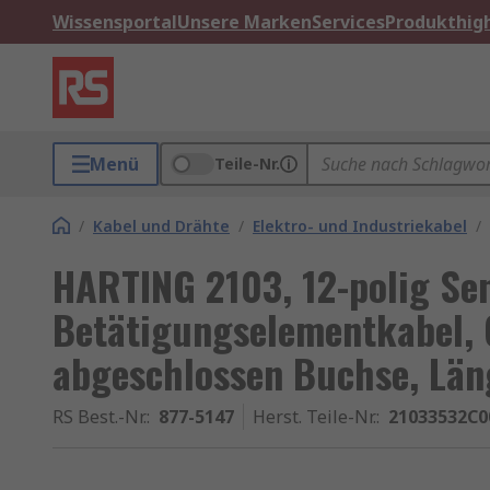
Wissensportal
Unsere Marken
Services
Produkthigh
Menü
Teile-Nr.
/
Kabel und Drähte
/
Elektro- und Industriekabel
/
HARTING 2103, 12-polig Se
Betätigungselementkabel, 
abgeschlossen Buchse, Lä
RS Best.-Nr.
:
877-5147
Herst. Teile-Nr.
:
21033532C0