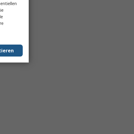
entiellen
ie
le
re
tieren