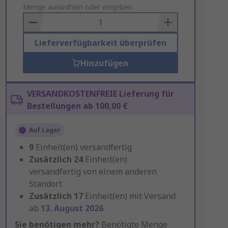
to
Menge auswählen oder eingeben
Basket
Lieferverfügbarkeit überprüfen
Hinzufügen
VERSANDKOSTENFREIE Lieferung für
Bestellungen ab 100,00 €
Auf Lager
9
Einheit(en) versandfertig
Zusätzlich
24
Einheit(en)
versandfertig von einem anderen
Standort
Zusätzlich
17
Einheit(en) mit Versand
ab
13. August 2026
Sie benötigen mehr?
Benötigte Menge