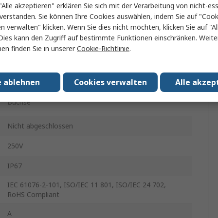
500mm
"Alle akzeptieren" erklären Sie sich mit der Verarbeitung von nicht-ess
verstanden. Sie können Ihre Cookies auswählen, indem Sie auf "Cook
Buchse
en verwalten" klicken. Wenn Sie dies nicht möchten, klicken Sie auf "Al
Dies kann den Zugriff auf bestimmte Funktionen einschränken. Weite
en finden Sie in unserer
Cookie-Richtlinie
.
Gerade
12
e ablehnen
Cookies verwalten
Alle akzep
Buchse
Nicht abgeschlossen
250V
IP67
IEC 61076-2-101, ISO/IEC 11 801, ISO/IEC 24 702,
RoHS Compliant
A