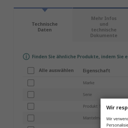
Mehr Infos
Technische
und
Daten
technische
Dokumente
Finden Sie ähnliche Produkte, indem Sie 
Alle auswählen
Eigenschaft
Marke
Serie
Produkt Typ
Wir resp
Mantelmaterial
Wir verwend
Personalisi