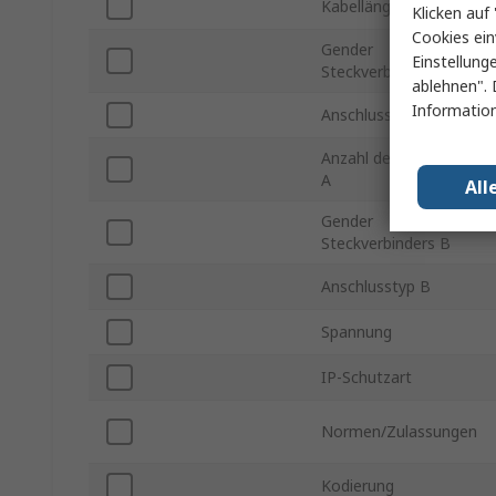
Kabellänge
Klicken auf 
Cookies ein
Gender
Einstellung
Steckverbinders A
ablehnen". 
Information
Anschlusstyp A
Anzahl der Kontakte
A
All
Gender
Steckverbinders B
Anschlusstyp B
Spannung
IP-Schutzart
Normen/Zulassungen
Kodierung