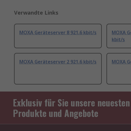
Verwandte Links
MOXA Geräteserver 8 921.6 kbit/s
MOXA Ge
kbit/s
MOXA Geräteserver 2 921.6 kbit/s
MOXA Ger
Exklusiv für Sie unsere neuesten
Produkte und Angebote