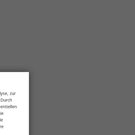
yse, zur
 Durch
entiellen
ie
le
re