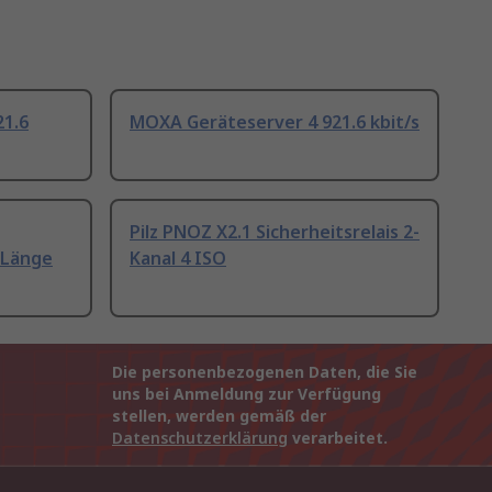
21.6
MOXA Geräteserver 4 921.6 kbit/s
Pilz PNOZ X2.1 Sicherheitsrelais 2-
 Länge
Kanal 4 ISO
Die personenbezogenen Daten, die Sie
uns bei Anmeldung zur Verfügung
stellen, werden gemäß der
Datenschutzerklärung
verarbeitet.