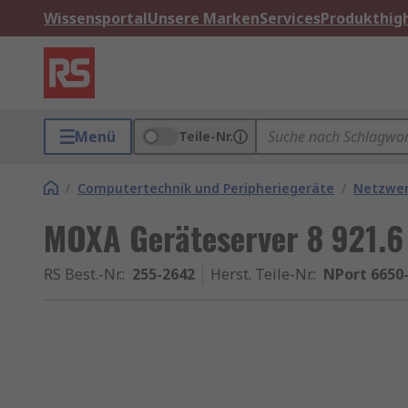
Wissensportal
Unsere Marken
Services
Produkthigh
Menü
Teile-Nr.
/
Computertechnik und Peripheriegeräte
/
Netzwe
MOXA Geräteserver 8 921.6
RS Best.-Nr.
:
255-2642
Herst. Teile-Nr.
:
NPort 6650