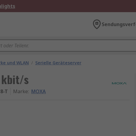
lights
Sendungsverf
rke und WLAN
/
Serielle Geräteserver
 kbit/s
-8-T
Marke
:
MOXA