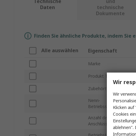
Technische
und
Daten
technische
Dokumente
Finden Sie ähnliche Produkte, indem Sie 
Alle auswählen
Eigenschaft
Marke
Produkt Typ
Wir resp
Zubehörtyp
Wir verwend
Nenn-
Personalisi
Betriebsspannung:
Klicken auf 
Cookies ein
Anzahl der
Einstellung
Anschlüsse
ablehnen". 
Information
Betriebstemperatur