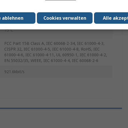
-40°C
10/100 Base-Tx Ethernet
e ablehnen
Cookies verwalten
Alle akzep
75°C
FCC Part 15B Class A, IEC 60068-2-34, IEC 61000-4-3,
CISPR 32, IEC 61000-4-5, IEC 61000-4-8, RoHS, IEC
61000-4-6, IEC 61000-4-11, UL 60950-1, IEC 61000-4-2,
EN 55032/35, WEEE, IEC 61000-4-4, IEC 60068-2-6
921.6kbit/s