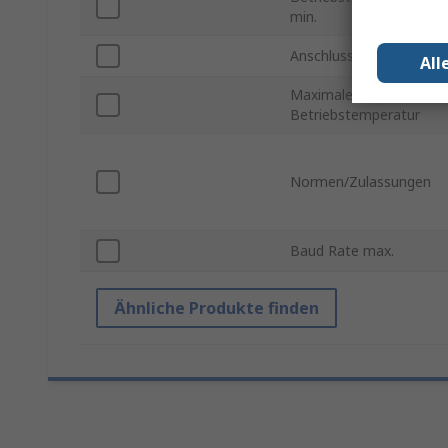
min.
Anschluss
All
Maximale
Betriebstemperatur
Normen/Zulassungen
Baud Rate max.
Ähnliche Produkte finden