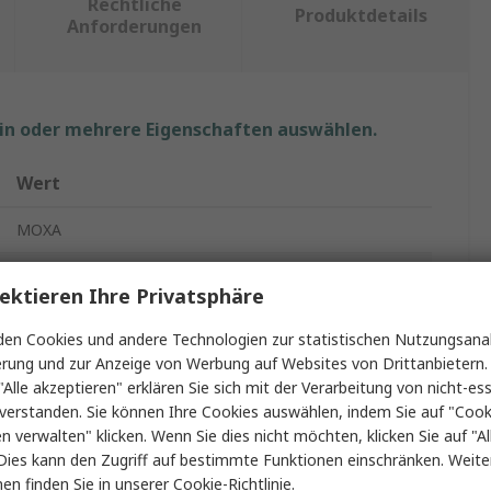
Rechtliche
Produktdetails
Anforderungen
ein oder mehrere Eigenschaften auswählen.
Wert
MOXA
Geräteserver
ektieren Ihre Privatsphäre
Server
en Cookies und andere Technologien zur statistischen Nutzungsanal
erung und zur Anzeige von Werbung auf Websites von Drittanbietern.
100 V ac
"Alle akzeptieren" erklären Sie sich mit der Verarbeitung von nicht-ess
verstanden. Sie können Ihre Cookies auswählen, indem Sie auf "Cook
en verwalten" klicken. Wenn Sie dies nicht möchten, klicken Sie auf "Al
8
Dies kann den Zugriff auf bestimmte Funktionen einschränken. Weite
en finden Sie in unserer
Cookie-Richtlinie
.