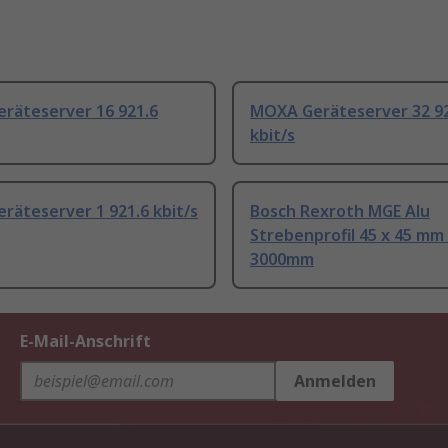
räteserver 16 921.6
MOXA Geräteserver 32 9
kbit/s
äteserver 1 921.6 kbit/s
Bosch Rexroth MGE Alu
Strebenprofil 45 x 45 mm
3000mm
E-Mail-Anschrift
Anmelden