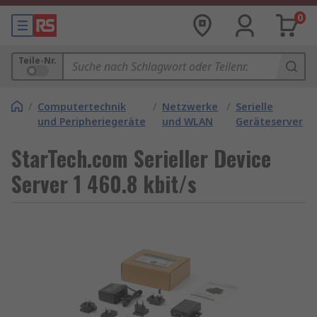
0
Teile-Nr.
/
Computertechnik
/
Netzwerke
/
Serielle
und Peripheriegeräte
und WLAN
Geräteserver
StarTech.com Serieller Device
Server 1 460.8 kbit/s