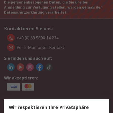
Die personenbezogenen Daten, die Sie uns bei
Anmeldung zur Verfügung stellen, werden gemäß der
Datenschutzerklärung
verarbeitet.
Kontaktieren Sie uns:
+49 (0) 69 5800 14 234
Per E-Mail unter Kontakt
Sie finden uns auch auf:
Wir akzeptieren:
Service
Wir respektieren Ihre Privatsphäre
Value Added Services
Lieferlösungen