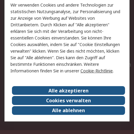
Wir verwenden Cookies und andere Technologien zur
Rücksendungen
Kontakt
statistischen Nutzungsanalyse, zur Personalisierung und
Hilfe
Privatkunden
zur Anzeige von Werbung auf Websites von
Drittanbietern. Durch Klicken auf "Alle akzeptieren"
Rechtliches
erklären Sie sich mit der Verarbeitung von nicht-
essentiellen Cookies einverstanden. Sie können Ihre
AGB
Datenschutz
Cookies auswählen, indem Sie auf "Cookie Einstellungen
Cookie-Richtlinie
Zahlungsbedingungen
verwalten" klicken. Wenn Sie dies nicht möchten, klicken
Copyright/Impressum
Entsorgung
Sie auf "Alle ablehnen". Dies kann den Zugriff auf
Elektrogeräte/Batterien
bestimmte Funktionen einschränken. Weitere
Informationen finden Sie in unserer
Cookie-Richtlinie
.
Über RS
Alle akzeptieren
Unternehmen
RS weltweit
Karriere bei RS
Nachhaltigkeit
Cookies verwalten
Qualität/Umwelt/Zertifikate
Presse-Center
Alle ablehnen
Event-Center