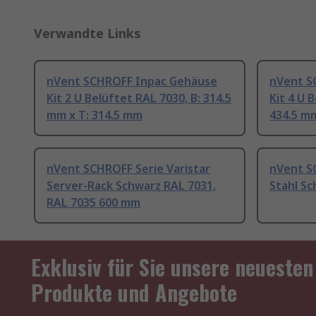
Verwandte Links
nVent SCHROFF Inpac Gehäuse
nVent S
Kit 2 U Belüftet RAL 7030, B: 314.5
Kit 4 U 
mm x T: 314.5 mm
434.5 mm
nVent SCHROFF Serie Varistar
nVent S
Server-Rack Schwarz RAL 7031,
Stahl S
RAL 7035 600 mm
Exklusiv für Sie unsere neuesten
Produkte und Angebote