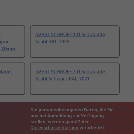
r
nVent SCHROFF 1 U Schublade,
npac-
Stahl RAL 7035
4 20mm
lade,
nVent SCHROFF 3 U Schublade,
Stahl Schwarz RAL 7021
Die personenbezogenen Daten, die Sie
uns bei Anmeldung zur Verfügung
stellen, werden gemäß der
Datenschutzerklärung
verarbeitet.