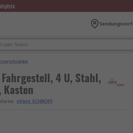
lights
Sendungsverf
rverschränke
ahrgestell, 4 U, Stahl,
 Kasten
Marke
:
nVent SCHROFF