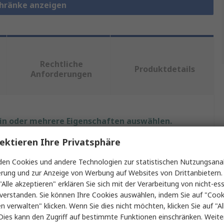
chränke anzeigen
Rechtliche
Produktdetails
Anforderungen
ein oder mehrere Eigenschaften auswählen.
ektieren Ihre Privatsphäre
Wert
en Cookies und andere Technologien zur statistischen Nutzungsanal
nVent SCHROFF
erung und zur Anzeige von Werbung auf Websites von Drittanbietern.
"Alle akzeptieren" erklären Sie sich mit der Verarbeitung von nicht-ess
Inpac
verstanden. Sie können Ihre Cookies auswählen, indem Sie auf "Cook
en verwalten" klicken. Wenn Sie dies nicht möchten, klicken Sie auf "Al
Fahrgestell
Dies kann den Zugriff auf bestimmte Funktionen einschränken. Weite