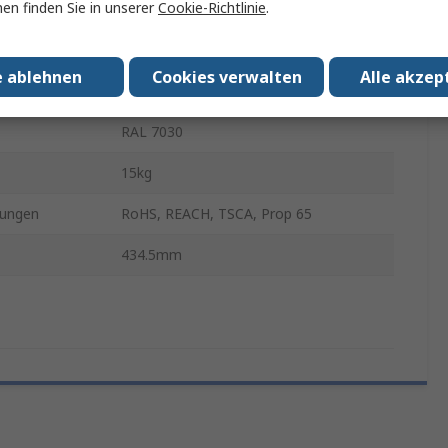
en finden Sie in unserer
Cookie-Richtlinie
.
Kasten
4U
e ablehnen
Cookies verwalten
Alle akzep
Stahl
RAL 7030
15kg
ungen
RoHS, REACH, TSCA, Prop 65
434.5mm