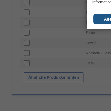
Information
Rahmentyp
Rack-Einheit
All
Material
Farbe
Gewicht
Normen/Zulass
Tiefe
Ähnliche Produkte finden