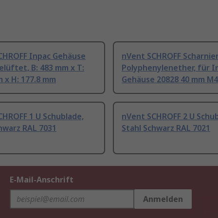
CHROFF Inpac Gehäuse
nVent SCHROFF Scharnie
Belüftet, B: 483 mm x T:
Polyphenylenether, für I
 x H: 177.8 mm
Gehäuse 20828 40 mm M
CHROFF 1 U Schublade,
nVent SCHROFF 2 U Schub
chwarz RAL 7031
Stahl Schwarz RAL 7021
E-Mail-Anschrift
Anmelden