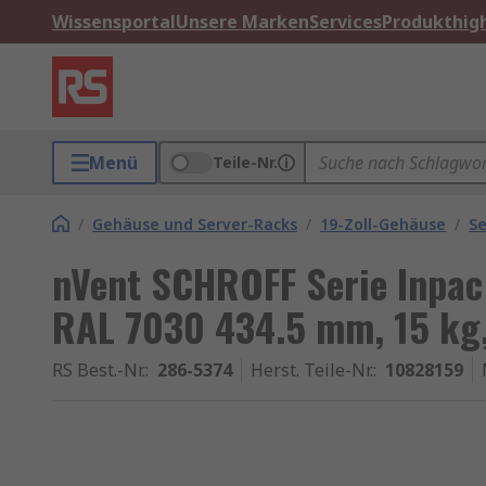
Wissensportal
Unsere Marken
Services
Produkthigh
Menü
Teile-Nr.
/
Gehäuse und Server-Racks
/
19-Zoll-Gehäuse
/
Se
nVent SCHROFF Serie Inpac F
RAL 7030 434.5 mm, 15 kg,
RS Best.-Nr.
:
286-5374
Herst. Teile-Nr.
:
10828159