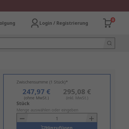
0
olgung
Login / Registrierung
Zwischensumme (1 Stück)*
247,97 €
295,08 €
(ohne MwSt.)
(inkl. MwSt.)
Add
Stück
to
Menge auswählen oder eingeben
Basket
Hinzufügen