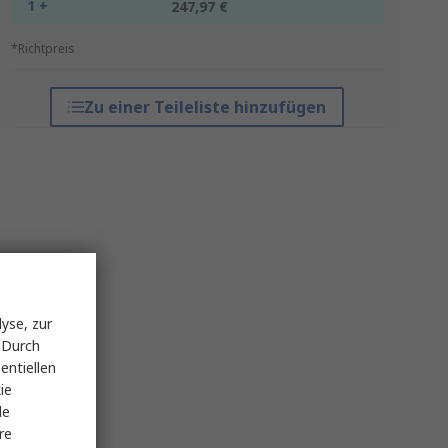
1 +
247,97 €
*Richtpreis
Zu einer Teileliste hinzufügen
yse, zur
 Durch
entiellen
ie
le
re