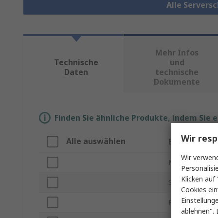
Alle Servers
Mehr Infos
Technische
und
Daten
technische
Dokumente
Finden Sie ähnliche Produkte, indem Sie 
Wir resp
Alle auswählen
Eigenschaft
Wir verwend
Marke
Personalisi
Klicken auf 
Serie
Cookies ein
Einstellung
Produkt Typ
ablehnen". 