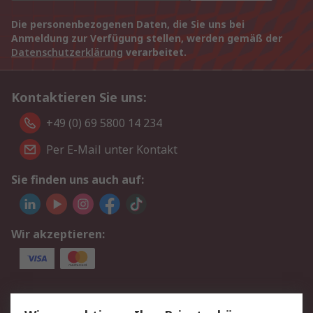
Die personenbezogenen Daten, die Sie uns bei
Anmeldung zur Verfügung stellen, werden gemäß der
Datenschutzerklärung
verarbeitet.
Kontaktieren Sie uns:
+49 (0) 69 5800 14 234
Per E-Mail unter Kontakt
Sie finden uns auch auf:
Wir akzeptieren:
Service