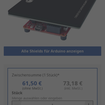
Alle Shields für Arduino anzeigen
Zwischensumme (1 Stück)*
61,50 €
73,18 €
(ohne MwSt.)
(inkl. MwSt.)
Add
Stück
to
Menge auswählen oder eingeben
Basket