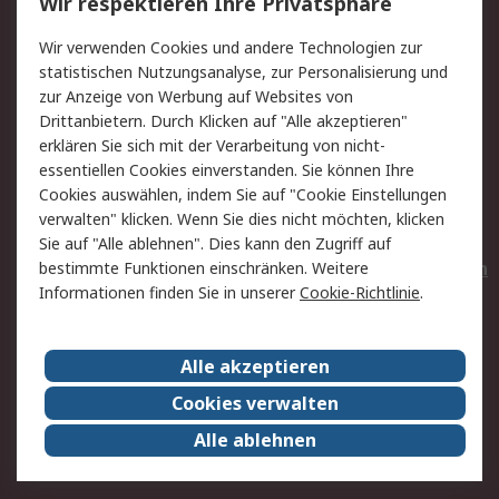
Wir respektieren Ihre Privatsphäre
Value Added Services
Lieferlösungen
Wir verwenden Cookies und andere Technologien zur
Rücksendungen
Kontakt
statistischen Nutzungsanalyse, zur Personalisierung und
Hilfe
Privatkunden
zur Anzeige von Werbung auf Websites von
Drittanbietern. Durch Klicken auf "Alle akzeptieren"
Rechtliches
erklären Sie sich mit der Verarbeitung von nicht-
essentiellen Cookies einverstanden. Sie können Ihre
AGB
Datenschutz
Cookies auswählen, indem Sie auf "Cookie Einstellungen
Cookie-Richtlinie
Zahlungsbedingungen
verwalten" klicken. Wenn Sie dies nicht möchten, klicken
Copyright/Impressum
Entsorgung
Sie auf "Alle ablehnen". Dies kann den Zugriff auf
Elektrogeräte/Batterien
bestimmte Funktionen einschränken. Weitere
Informationen finden Sie in unserer
Cookie-Richtlinie
.
Über RS
Alle akzeptieren
Unternehmen
RS weltweit
Karriere bei RS
Nachhaltigkeit
Cookies verwalten
Qualität/Umwelt/Zertifikate
Presse-Center
Alle ablehnen
Event-Center